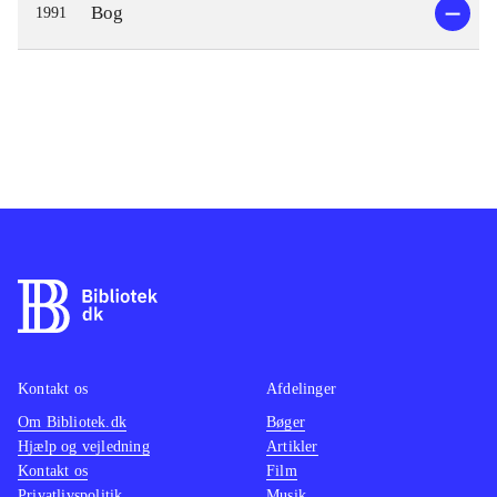
Bog
1991
Kontakt os
Afdelinger
Om Bibliotek.dk
Bøger
Hjælp og vejledning
Artikler
Kontakt os
Film
Privatlivspolitik
Musik