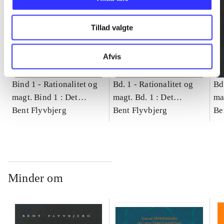
Tillad valgte
Afvis
Bind 1 -
Rationalitet og
Bd. 1 -
Rationalitet og
Bd
magt. Bind 1 : Det
magt. Bd. 1 : Det
ma
konkretes videnskab
Bent Flyvbjerg
konkretes videnskab
Bent Flyvbjerg
ko
Be
Minder om