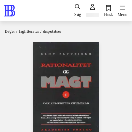
Søg
Log ind
Husk
Menu
Bøger / faglitteratur / disputatser