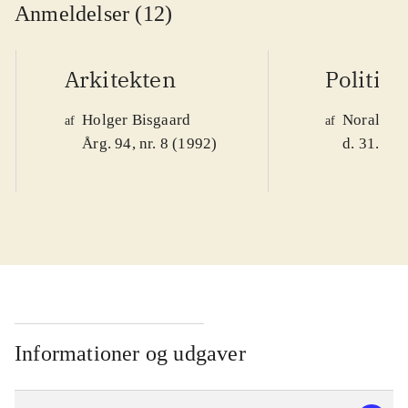
Anmeldelser (12)
Arkitekten
Politik
Holger Bisgaard
Noralv V
af
af
Årg. 94, nr. 8 (1992)
d. 31. okt
Informationer og udgaver