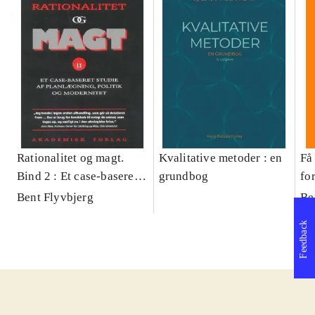
Rationalitet og magt.
Kvalitative metoder : en
Få 
Bind 2 : Et case-baseret
grundbog
fo
studie af planlægning,
og 
Bent Flyvbjerg
Be
politik og modernitet
pr
Feedback