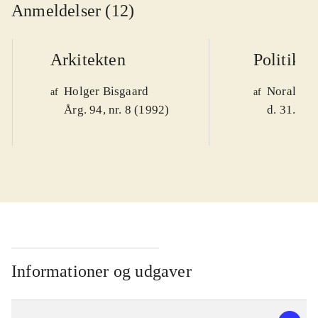
Anmeldelser (12)
Arkitekten
Politiken
Holger Bisgaard
Noralv V
af
af
Årg. 94, nr. 8 (1992)
d. 31. okt
Informationer og udgaver