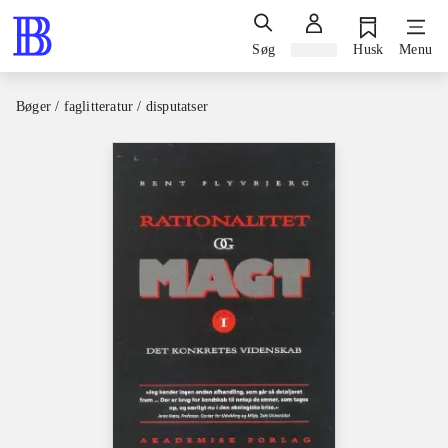
Søg
Log ind
Husk
Menu
Bøger / faglitteratur / disputatser