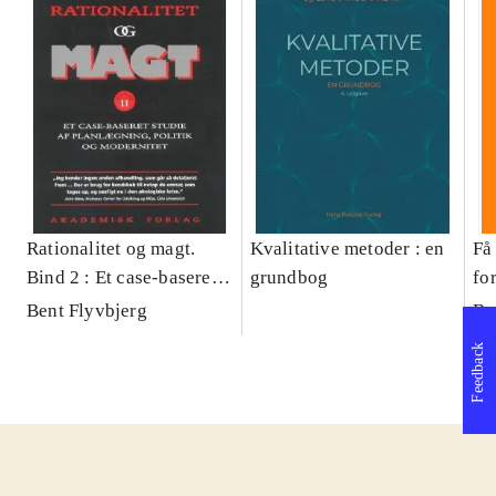
Rationalitet og magt.
Kvalitative metoder : en
Få 
Bind 2 : Et case-baseret
grundbog
fo
studie af planlægning,
og 
Bent Flyvbjerg
Be
politik og modernitet
pr
Feedback