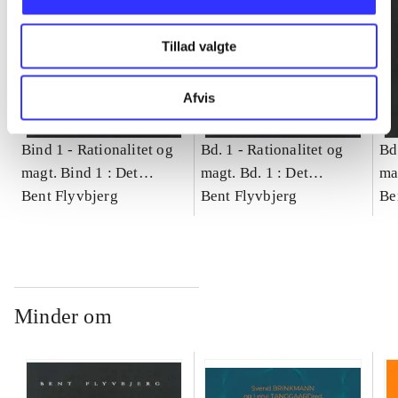
Tillad valgte
Afvis
Bind 1 -
Rationalitet og
Bd. 1 -
Rationalitet og
Bd
magt. Bind 1 : Det
magt. Bd. 1 : Det
ma
konkretes videnskab
Bent Flyvbjerg
konkretes videnskab
Bent Flyvbjerg
ko
Be
Minder om