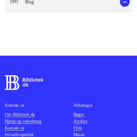
Bog
1991
Kontakt os
Afdelinger
Om Bibliotek.dk
Bøger
Hjælp og vejledning
Artikler
Kontakt os
Film
Privatlivspolitik
Musik