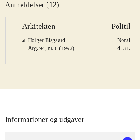
Anmeldelser (12)
Arkitekten
Politiken
Holger Bisgaard
Noralv V
af
af
Årg. 94, nr. 8 (1992)
d. 31. okt
Informationer og udgaver