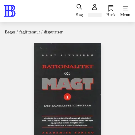
Søg
Log ind
Husk
Menu
Bøger / faglitteratur / disputatser