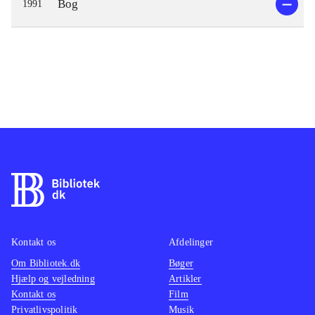
Bog
1991
Kontakt os
Afdelinger
Om Bibliotek.dk
Bøger
Hjælp og vejledning
Artikler
Kontakt os
Film
Privatlivspolitik
Musik