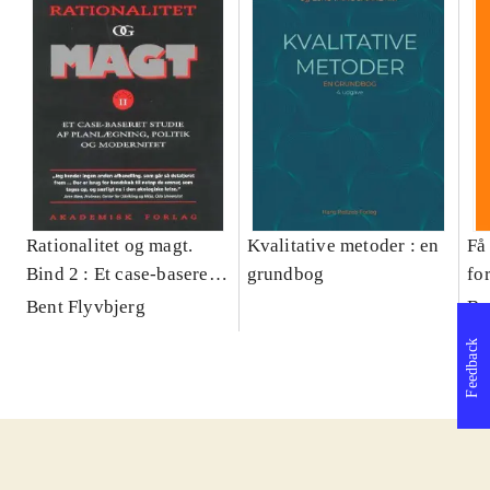
Rationalitet og magt.
Kvalitative metoder : en
Få 
Bind 2 : Et case-baseret
grundbog
fo
studie af planlægning,
og 
Bent Flyvbjerg
Be
politik og modernitet
pr
Feedback