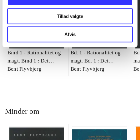
Tillad valgte
Afvis
Bind 1 -
Rationalitet og
Bd. 1 -
Rationalitet og
Bd
magt. Bind 1 : Det
magt. Bd. 1 : Det
ma
konkretes videnskab
Bent Flyvbjerg
konkretes videnskab
Bent Flyvbjerg
ko
Be
Minder om