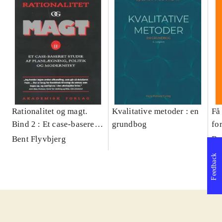
Rationalitet og magt.
Kvalitative metoder : en
Få 
Bind 2 : Et case-baseret
grundbog
fo
studie af planlægning,
og 
Bent Flyvbjerg
Be
politik og modernitet
pr
Feedback