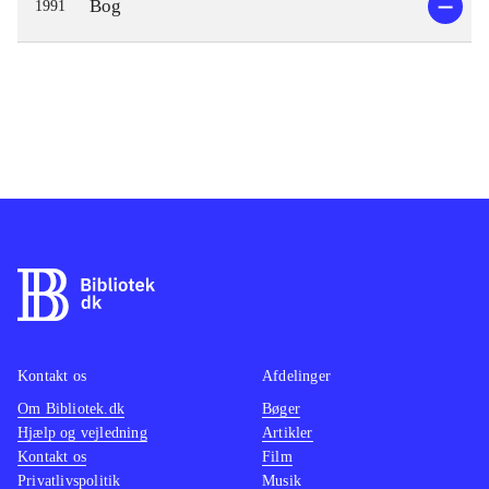
Bog
1991
Kontakt os
Afdelinger
Om Bibliotek.dk
Bøger
Hjælp og vejledning
Artikler
Kontakt os
Film
Privatlivspolitik
Musik