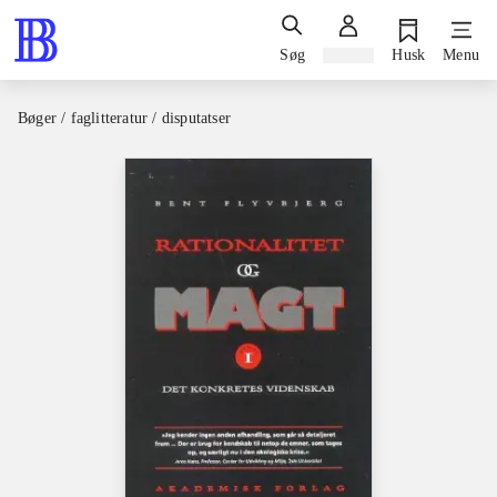
Søg
Log ind
Husk
Menu
Bøger / faglitteratur / disputatser