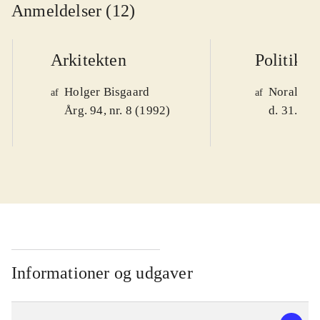
Anmeldelser (12)
Arkitekten
Politiken
Holger Bisgaard
Noralv V
af
af
Årg. 94, nr. 8 (1992)
d. 31. okt
Informationer og udgaver