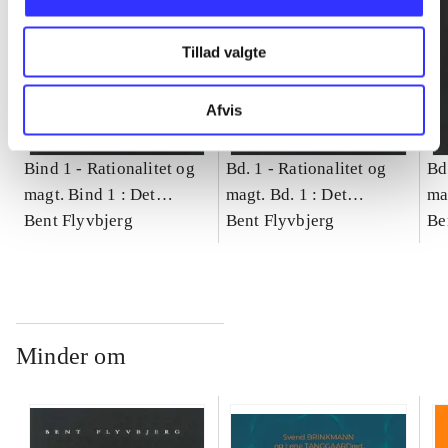
Tillad valgte
Afvis
Bind 1 -
Rationalitet og
Bd. 1 -
Rationalitet og
Bd
magt. Bind 1 : Det
magt. Bd. 1 : Det
ma
konkretes videnskab
Bent Flyvbjerg
konkretes videnskab
Bent Flyvbjerg
ko
Be
Minder om