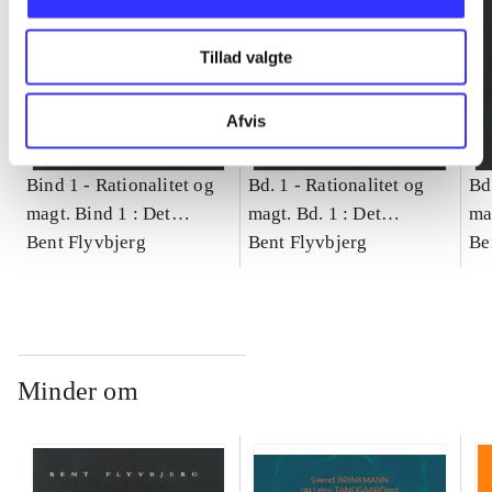
Tillad valgte
Afvis
Bind 1 -
Rationalitet og
Bd. 1 -
Rationalitet og
Bd
magt. Bind 1 : Det
magt. Bd. 1 : Det
ma
konkretes videnskab
Bent Flyvbjerg
konkretes videnskab
Bent Flyvbjerg
ko
Be
Minder om