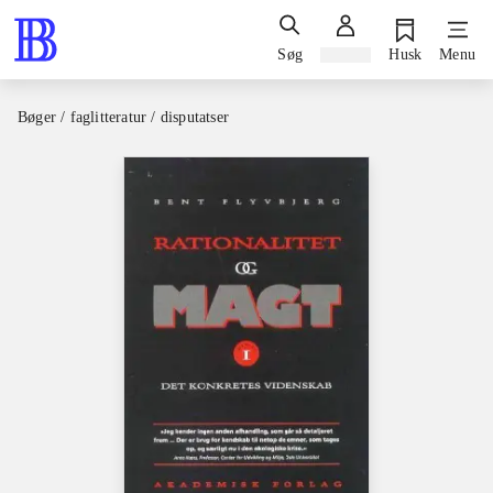
Søg
Log ind
Husk
Menu
Bøger / faglitteratur / disputatser