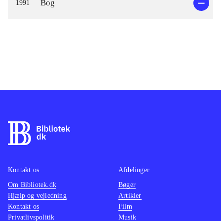
Bog
1991
Kontakt os
Afdelinger
Om Bibliotek.dk
Bøger
Hjælp og vejledning
Artikler
Kontakt os
Film
Privatlivspolitik
Musik