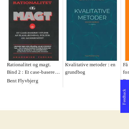
Rationalitet og magt.
Kvalitative metoder : en
Få 
Bind 2 : Et case-baseret
grundbog
fo
studie af planlægning,
og 
Bent Flyvbjerg
Be
politik og modernitet
pr
Feedback