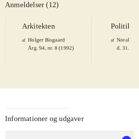
Anmeldelser (12)
Arkitekten
Politiken
Holger Bisgaard
Noralv V
af
af
Årg. 94, nr. 8 (1992)
d. 31. okt
Informationer og udgaver