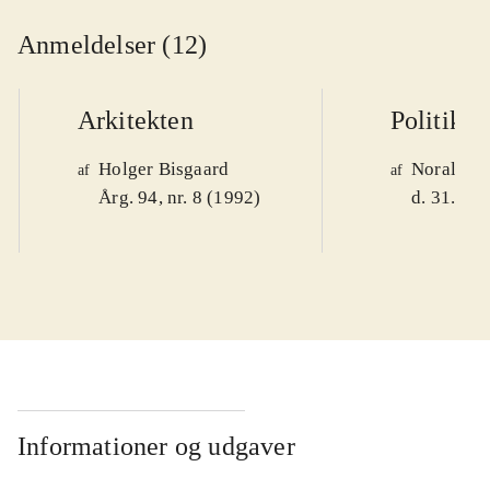
Anmeldelser (12)
Arkitekten
Politiken
Holger Bisgaard
Noralv V
af
af
Årg. 94, nr. 8 (1992)
d. 31. okt
Informationer og udgaver