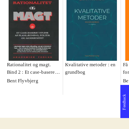
Rationalitet og magt.
Kvalitative metoder : en
Få 
Bind 2 : Et case-baseret
grundbog
fo
studie af planlægning,
og 
Bent Flyvbjerg
Be
politik og modernitet
pr
Feedback