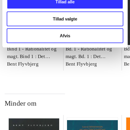
Tillad alle
Tillad valgte
Afvis
Bind 1 -
Rationalitet og
Bd. 1 -
Rationalitet og
Bd
magt. Bind 1 : Det
magt. Bd. 1 : Det
ma
konkretes videnskab
Bent Flyvbjerg
konkretes videnskab
Bent Flyvbjerg
ko
Be
Minder om