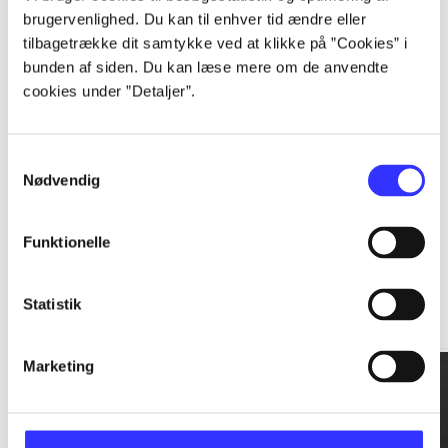
brugervenlighed. Du kan til enhver tid ændre eller
tilbagetrække dit samtykke ved at klikke på ”Cookies” i
...
bunden af siden. Du kan læse mere om de anvendte
cookies under ”Detaljer”.
...
Samtykkevalg
Nødvendig
Funktionelle
Rationalitet og magt
Statistik
Gå til serien
Marketing