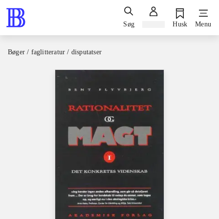
Søg
Log ind
Husk
Menu
Bøger / faglitteratur / disputatser