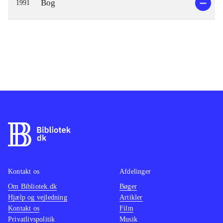
Bog
1991
Kontakt os
Afdelinger
Om Bibliotek.dk
Bøger
Hjælp og vejledning
Artikler
Kontakt os
Film
Privatlivspolitik
Musik