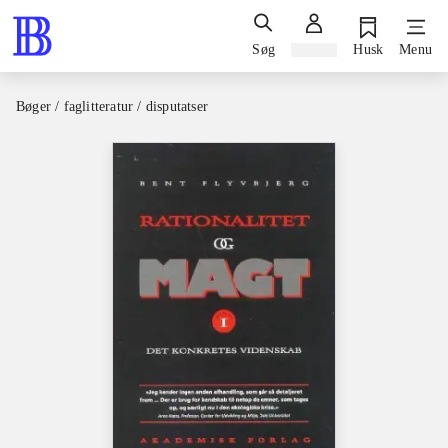
Søg
Log ind
Husk
Menu
Bøger / faglitteratur / disputatser