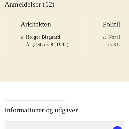
Anmeldelser (12)
Arkitekten
Politiken
Holger Bisgaard
Noralv V
af
af
Årg. 94, nr. 8 (1992)
d. 31. okt
Informationer og udgaver