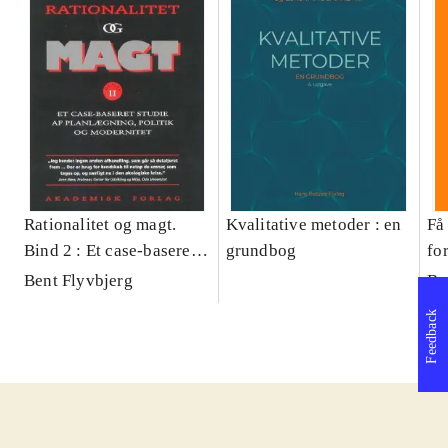
Rationalitet og magt.
Kvalitative metoder : en
Få 
Bind 2 : Et case-baseret
grundbog
fo
studie af planlægning,
og 
Bent Flyvbjerg
Be
politik og modernitet
pr
Feedback