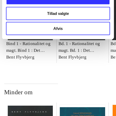
Tillad valgte
Afvis
Bind 1 -
Rationalitet og
Bd. 1 -
Rationalitet og
Bd
magt. Bind 1 : Det
magt. Bd. 1 : Det
ma
konkretes videnskab
Bent Flyvbjerg
konkretes videnskab
Bent Flyvbjerg
ko
Be
Minder om