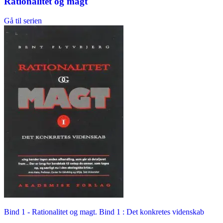
Rationalitet og magt
Gå til serien
Bind 1 -
Rationalitet og magt. Bind 1 : Det konkretes videnskab