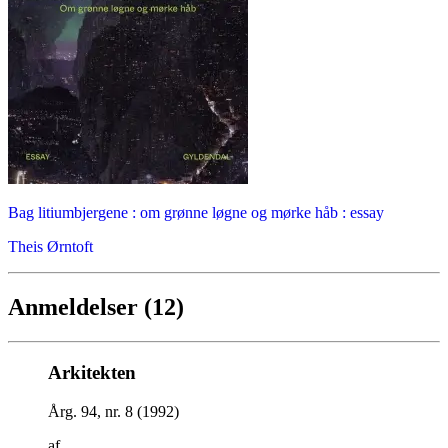
Bag litiumbjergene : om grønne løgne og mørke håb : essay
Theis Ørntoft
Anmeldelser (12)
Arkitekten
Årg. 94, nr. 8 (1992)
af