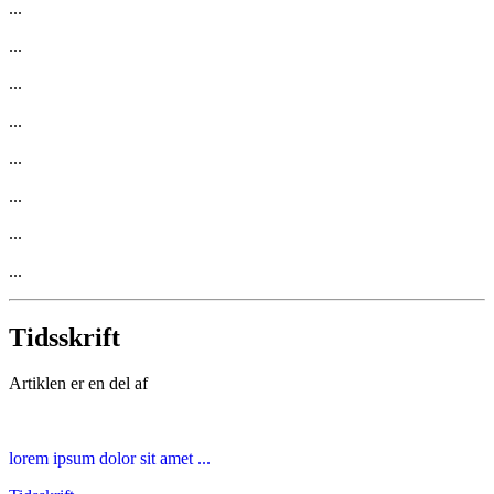
...
...
...
...
...
...
...
...
Tidsskrift
Artiklen er en del af
lorem ipsum dolor sit amet ...