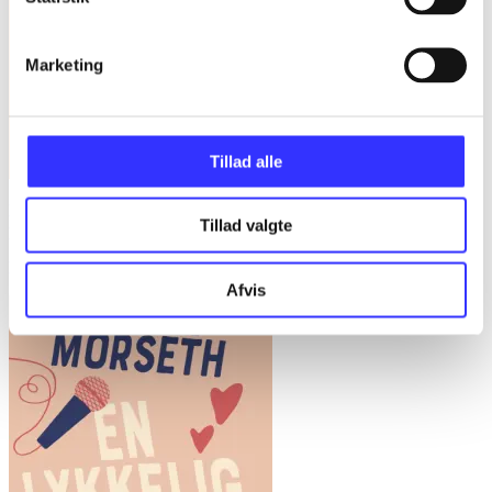
Marketing
Tillad alle
Få store ting gjort : forskellen mellem succes og fiasko i alle slags
Tillad valgte
projekter
Bent Flyvbjerg
Afvis