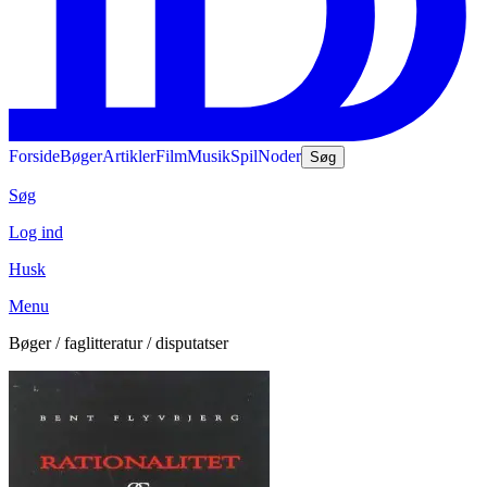
Forside
Bøger
Artikler
Film
Musik
Spil
Noder
Søg
Søg
Log ind
Husk
Menu
Bøger / faglitteratur / disputatser