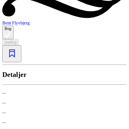
Bent Flyvbjerg
Bog
loading
Detaljer
...
...
...
...