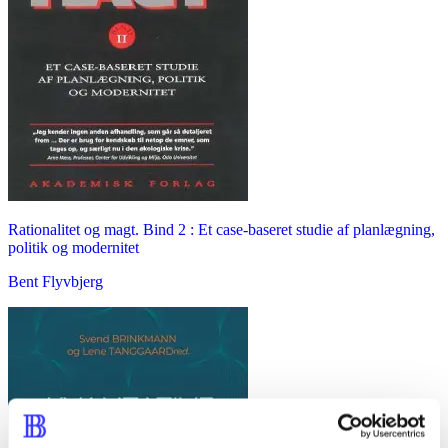
Rationalitet og magt. Bind 2 : Et case-baseret studie af planlægning,
politik og modernitet
Bent Flyvbjerg