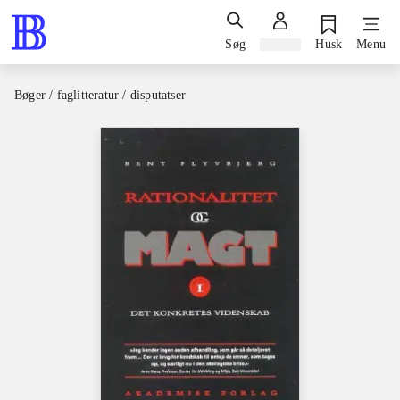
Søg
Log ind
Husk
Menu
Bøger / faglitteratur / disputatser