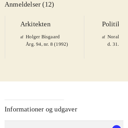
Anmeldelser (12)
Arkitekten
Politiken
Holger Bisgaard
Noralv V
af
af
Årg. 94, nr. 8 (1992)
d. 31. okt
Informationer og udgaver