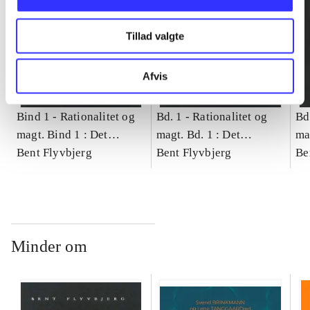
Tillad valgte
Afvis
Bind 1 -
Rationalitet og
Bd. 1 -
Rationalitet og
Bd
magt. Bind 1 : Det
magt. Bd. 1 : Det
ma
konkretes videnskab
Bent Flyvbjerg
konkretes videnskab
Bent Flyvbjerg
ko
Be
Minder om