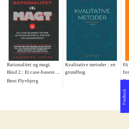
Rationalitet og magt.
Kvalitative metoder : en
Få 
Bind 2 : Et case-baseret
grundbog
fo
studie af planlægning,
og 
Bent Flyvbjerg
Be
politik og modernitet
pr
Feedback