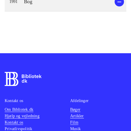
Bog
1991
Kontakt os
Afdelinger
Om Bibliotek.dk
Bøger
Hjælp og vejledning
Artikler
Kontakt os
Film
Privatlivspolitik
Musik