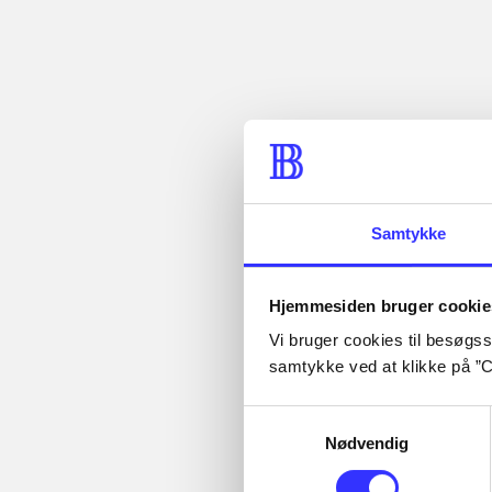
...
Artikler
...
...
Alle registrerede artikler
...
fordelt på udgivelser
...
Samtykke
Rationalitet og
magt
Hjemmesiden bruger cookie
Gå til serien
Vi bruger cookies til besøgsst
samtykke ved at klikke på ”C
Samtykkevalg
Nødvendig