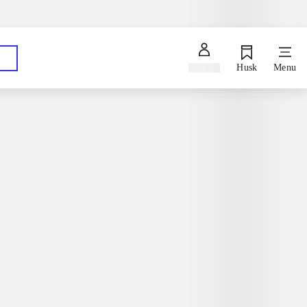
Spørg en bibliotekar
Hent dine bestillinger på dit foretrukne bibliotek
Log ind
Husk
Menu