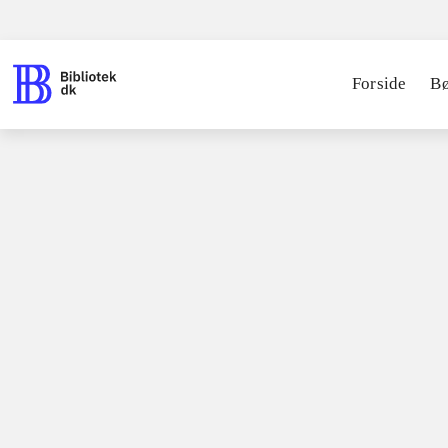
Forside
B
Bøger / faglitteratur / disputatser