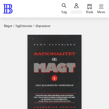
Søg
Log ind
Husk
Menu
Bøger / faglitteratur / disputatser