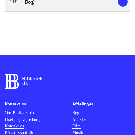
Bog
1991
Kontakt os
Afdelinger
Om Bibliotek.dk
Bøger
Hjælp og vejledning
Artikler
Kontakt os
Film
Privatlivspolitik
Musik