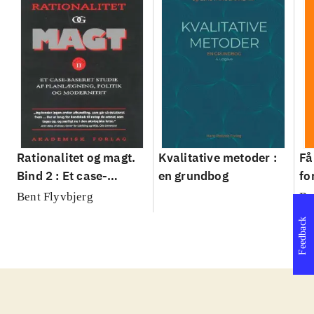
Rationalitet og magt.
Kvalitative metoder :
Få
Bind 2 : Et case-
en grundbog
fo
baseret studie af
su
Bent Flyvbjerg
Be
planlægning, politik og
sl
Feedback
modernitet