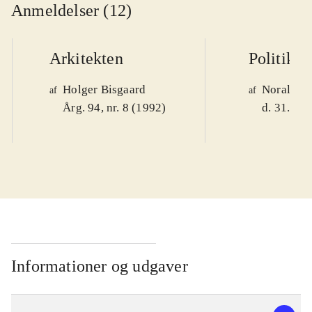
Anmeldelser (12)
Arkitekten
Politiken
Holger Bisgaard
Noralv V
af
af
Årg. 94, nr. 8 (1992)
d. 31. okt
Informationer og udgaver