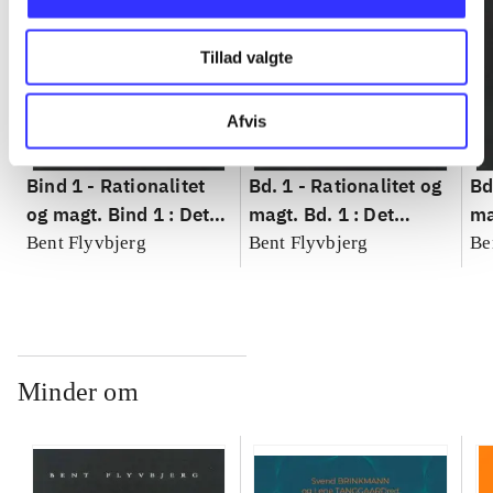
Tillad valgte
Afvis
Bind 1 -
Rationalitet
Bd. 1 -
Rationalitet og
Bd
og magt. Bind 1 : Det
magt. Bd. 1 : Det
ma
konkretes videnskab
konkretes videnskab
ko
Bent Flyvbjerg
Bent Flyvbjerg
Be
Minder om