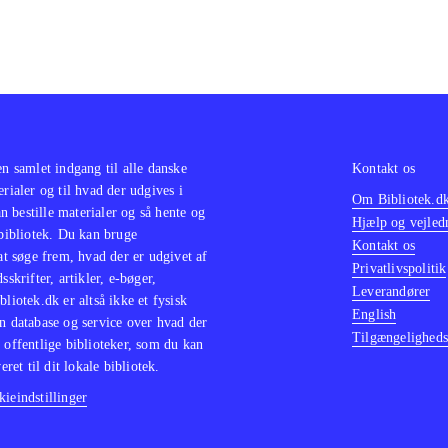
en samlet indgang til alle danske
Kontakt os
erialer og til hvad der udgives i
Om Bibliotek.d
 bestille materialer og så hente og
Hjælp og vejled
 bibliotek. Du kan bruge
Kontakt os
 at søge frem, hvad der er udgivet af
Privatlivspolitik
sskrifter, artikler, e-bøger,
Leverandører
bliotek.dk er altså ikke et fysisk
English
n database og service over hvad der
Tilgængeligheds
 offentlige biblioteker, som du kan
eret til dit lokale bibliotek.
ieindstillinger