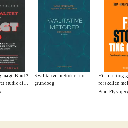
g magt. Bind 2
Kvalitative metoder : en
Få store ting g
et studie af
grundbog
forskellen me
olitik og
fiasko i alle s
g
Bent Flyvbjer