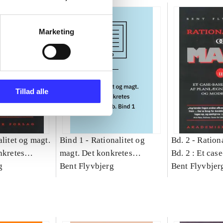
Marketing
Tillad alle
litet og magt.
Bind 1 -
Rationalitet og
Bd. 2 -
Rationa
nkretes
magt. Det konkretes
Bd. 2 : Et cas
g
videnskab. Bind 1
Bent Flyvbjerg
studie af plan
Bent Flyvbjer
politik og mod