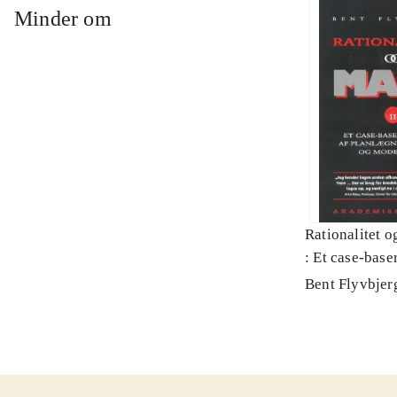
Minder om
Rationalitet o
: Et case-baser
planlægning, p
Bent Flyvbjer
modernitet