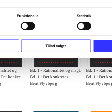
Funktionelle
Statistik
Tillad valgte
nalitet og
Bd. 1 -
Rationalitet og magt.
Bd. 1 -
Rationa
 Det konkretes
Bd. 1 : Det konkretes
Bd. 1 : Det ko
g
videnskab
Bent Flyvbjerg
videnskab
Bent Flyvbjer