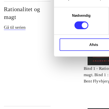
Rationalitet og
Samtykkevalg
Nødvendig
magt
Gå til serien
Afvis
Bind 1 -
Ratio
magt. Bind 1 :
videnskab
Bent Flyvbjer