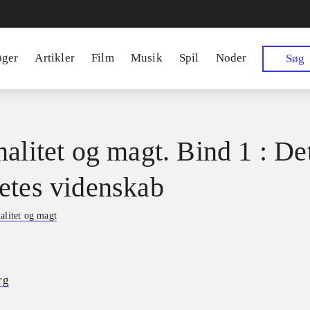
øger
Artikler
Film
Musik
Spil
Noder
Søg
nalitet og magt. Bind 1 : De
etes videnskab
alitet og magt
rg