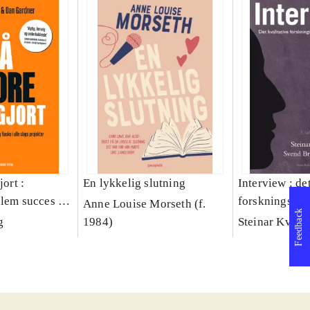
jort :
En lykkelig slutning
Interview : de
llem succes og
forskningsint
Anne Louise Morseth (f.
Feedback
lags projekter
håndværk
g
1984)
Steinar Kvale