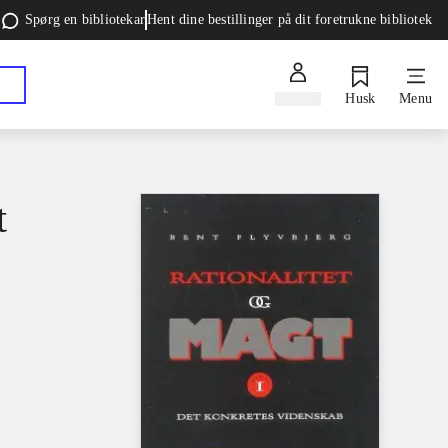
Spørg en bibliotekar
Hent dine bestillinger på dit foretrukne bibliotek
Log ind
Husk
Menu
t