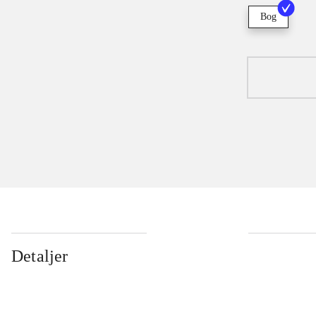
Bog
Detaljer
...
...
...