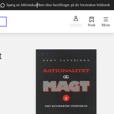
Spørg en bibliotekar
Hent dine bestillinger på dit foretrukne bibliotek
Log ind
Husk
Menu
t