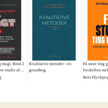
g magt. Bind 2
Kvalitative metoder : en
Få store ting g
et studie af
grundbog
forskellen me
olitik og
fiasko i alle s
g
Bent Flyvbjer