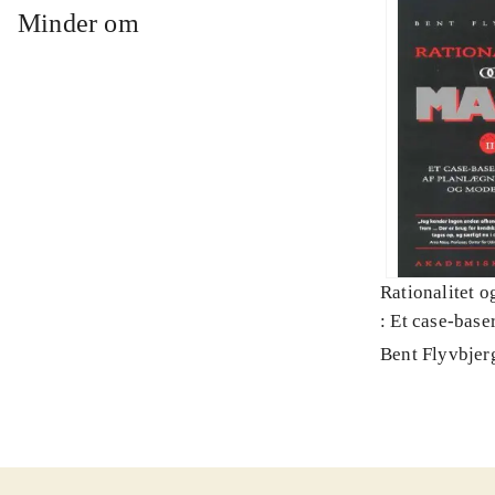
Minder om
Rationalitet o
: Et case-baser
planlægning, p
Bent Flyvbjer
modernitet