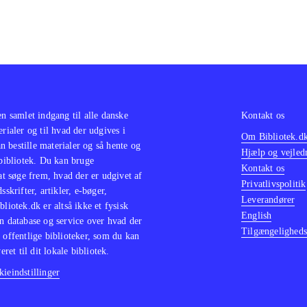
en samlet indgang til alle danske
Kontakt os
erialer og til hvad der udgives i
Om Bibliotek.d
 bestille materialer og så hente og
Hjælp og vejled
 bibliotek. Du kan bruge
Kontakt os
 at søge frem, hvad der er udgivet af
Privatlivspolitik
sskrifter, artikler, e-bøger,
Leverandører
bliotek.dk er altså ikke et fysisk
English
n database og service over hvad der
Tilgængeligheds
 offentlige biblioteker, som du kan
eret til dit lokale bibliotek.
ieindstillinger