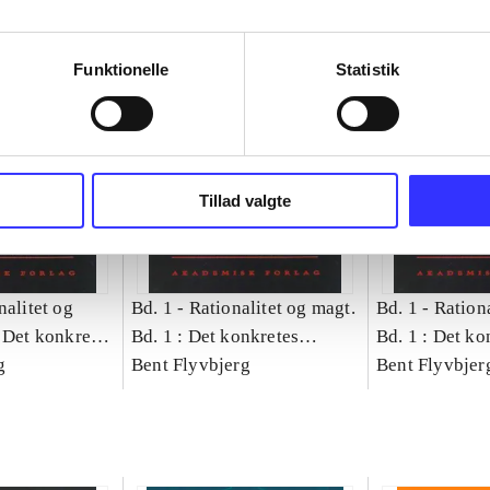
Funktionelle
Statistik
Tillad valgte
nalitet og
Bd. 1 -
Rationalitet og magt.
Bd. 1 -
Rationa
 Det konkretes
Bd. 1 : Det konkretes
Bd. 1 : Det ko
g
videnskab
Bent Flyvbjerg
videnskab
Bent Flyvbjer