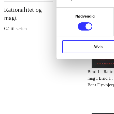
Rationalitet og
Samtykkevalg
Nødvendig
magt
Gå til serien
Afvis
Bind 1 -
Ratio
magt. Bind 1 :
videnskab
Bent Flyvbjer