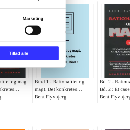
Marketing
Tillad alle
litet og magt.
Bind 1 -
Rationalitet og
Bd. 2 -
Rationa
nkretes
magt. Det konkretes
Bd. 2 : Et cas
g
videnskab. Bind 1
Bent Flyvbjerg
studie af plan
Bent Flyvbjer
politik og mod