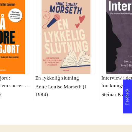
jort :
En lykkelig slutning
Interview : de
llem succes og
forskningsint
Anne Louise Morseth (f.
Feedback
lags projekter
håndværk
g
1984)
Steinar Kvale