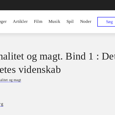
øger
Artikler
Film
Musik
Spil
Noder
Søg
nalitet og magt. Bind 1 : De
etes videnskab
alitet og magt
rg