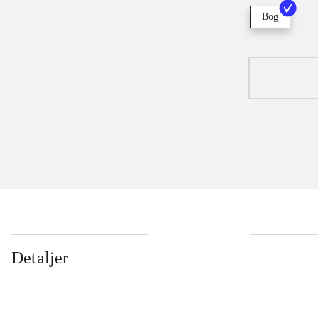
Bog
Detaljer
...
...
...