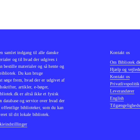
en samlet indgang til alle danske
Kontakt os
erialer og til hvad der udgives i
Om Bibliotek.d
 bestille materialer og så hente og
Hjælp og vejled
 bibliotek. Du kan bruge
Kontakt os
 at søge frem, hvad der er udgivet af
Privatlivspolitik
sskrifter, artikler, e-bøger,
Leverandører
bliotek.dk er altså ikke et fysisk
English
n database og service over hvad der
Tilgængeligheds
 offentlige biblioteker, som du kan
eret til dit lokale bibliotek.
ieindstillinger