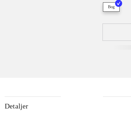
Bog
Detaljer
...
...
...