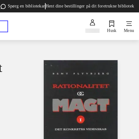
Spørg en bibliotekar
Hent dine bestillinger på dit foretrukne bibliotek
Log ind
Husk
Menu
t