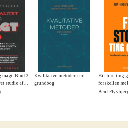
g magt. Bind 2
Kvalitative metoder : en
Få store ting g
et studie af
grundbog
forskellen me
olitik og
fiasko i alle s
g
Bent Flyvbjer