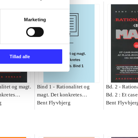
Marketing
Tillad alle
litet og magt.
Bind 1 -
Rationalitet og
Bd. 2 -
Rationa
nkretes
magt. Det konkretes
Bd. 2 : Et cas
g
videnskab. Bind 1
Bent Flyvbjerg
studie af plan
Bent Flyvbjer
politik og mod