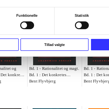
Funktionelle
Statistik
Tillad valgte
nalitet og
Bd. 1 -
Rationalitet og magt.
Bd. 1 -
Rationa
 Det konkretes
Bd. 1 : Det konkretes
Bd. 1 : Det ko
g
videnskab
Bent Flyvbjerg
videnskab
Bent Flyvbjer