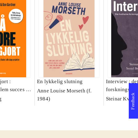
jort :
En lykkelig slutning
Interview : de
llem succes og
forskningsint
Anne Louise Morseth (f.
Feedback
lags projekter
håndværk
g
1984)
Steinar Kvale