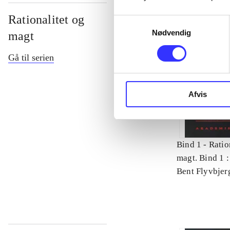
Rationalitet og
Samtykkevalg
Nødvendig
magt
Gå til serien
Afvis
Bind 1 -
Ratio
magt. Bind 1 :
videnskab
Bent Flyvbjer