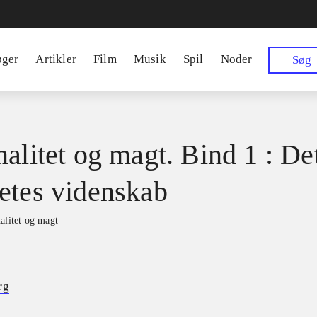
øger
Artikler
Film
Musik
Spil
Noder
Søg
nalitet og magt. Bind 1 : De
etes videnskab
alitet og magt
rg