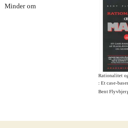
Minder om
Rationalitet o
: Et case-baser
planlægning, p
Bent Flyvbjer
modernitet