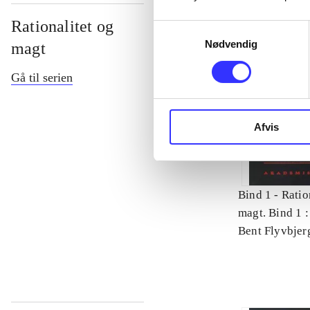
Rationalitet og
Samtykkevalg
Nødvendig
magt
Gå til serien
Afvis
Bind 1 -
Ratio
magt. Bind 1 :
videnskab
Bent Flyvbjer