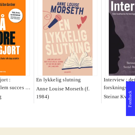
jort :
En lykkelig slutning
Interview : de
llem succes og
forskningsint
Anne Louise Morseth (f.
Feedback
lags projekter
håndværk
g
1984)
Steinar Kvale