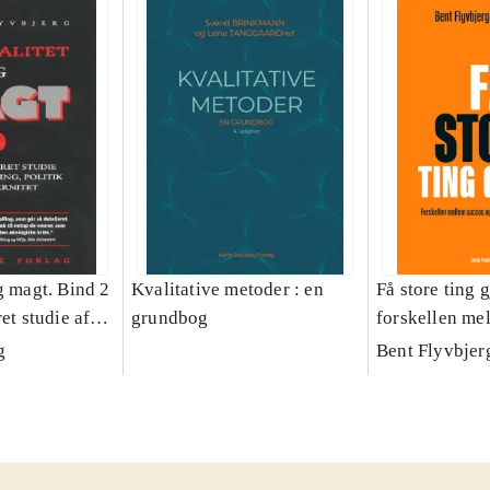
g magt. Bind 2
Kvalitative metoder : en
Få store ting g
et studie af
grundbog
forskellen me
olitik og
fiasko i alle s
g
Bent Flyvbjer