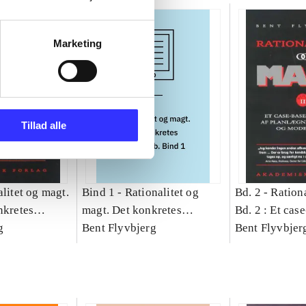
Marketing
Tillad alle
litet og magt.
Bind 1 -
Rationalitet og
Bd. 2 -
Rationa
nkretes
magt. Det konkretes
Bd. 2 : Et cas
g
videnskab. Bind 1
Bent Flyvbjerg
studie af plan
Bent Flyvbjer
politik og mod