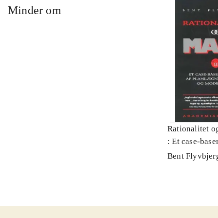
Minder om
Rationalitet o
: Et case-baser
planlægning, p
Bent Flyvbjer
modernitet