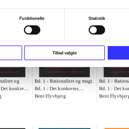
Funktionelle
Statistik
Tillad valgte
nalitet og
Bd. 1 -
Rationalitet og magt.
Bd. 1 -
Rationa
 Det konkretes
Bd. 1 : Det konkretes
Bd. 1 : Det ko
g
videnskab
Bent Flyvbjerg
videnskab
Bent Flyvbjer