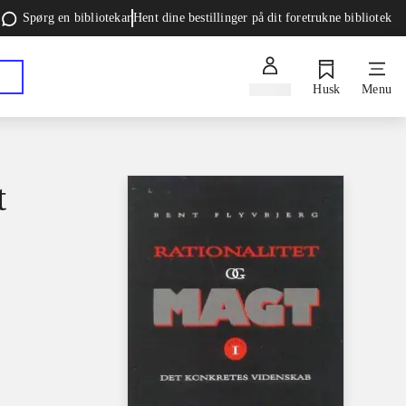
Spørg en bibliotekar
Hent dine bestillinger på dit foretrukne bibliotek
Log ind
Husk
Menu
t