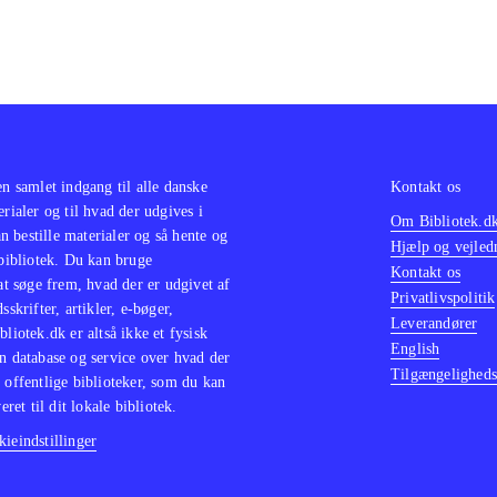
en samlet indgang til alle danske
Kontakt os
erialer og til hvad der udgives i
Om Bibliotek.d
 bestille materialer og så hente og
Hjælp og vejled
 bibliotek. Du kan bruge
Kontakt os
 at søge frem, hvad der er udgivet af
Privatlivspolitik
sskrifter, artikler, e-bøger,
Leverandører
bliotek.dk er altså ikke et fysisk
English
n database og service over hvad der
Tilgængeligheds
 offentlige biblioteker, som du kan
eret til dit lokale bibliotek.
ieindstillinger