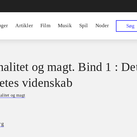
øger
Artikler
Film
Musik
Spil
Noder
Søg
nalitet og magt. Bind 1 : De
etes videnskab
alitet og magt
rg