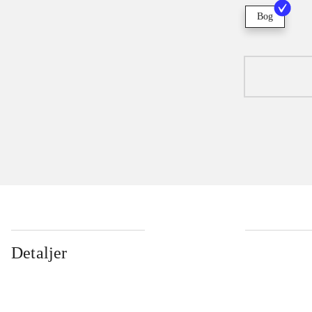
Bog
Detaljer
...
...
...