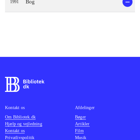
Bog
1991
Kontakt os
Afdelinger
Om Bibliotek.dk
Bøger
Hjælp og vejledning
Artikler
Kontakt os
Film
Privatlivspolitik
Musik