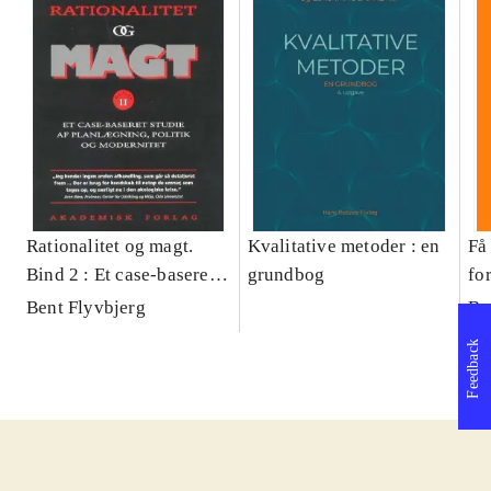
Rationalitet og magt.
Kvalitative metoder : en
Få 
Bind 2 : Et case-baseret
grundbog
fo
studie af planlægning,
og 
Bent Flyvbjerg
Be
politik og modernitet
pr
Feedback