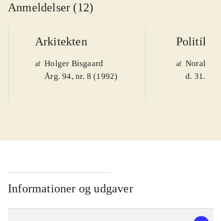
Anmeldelser (12)
Arkitekten
Politiken
Holger Bisgaard
Noralv V
af
af
Årg. 94, nr. 8 (1992)
d. 31. okt
Informationer og udgaver