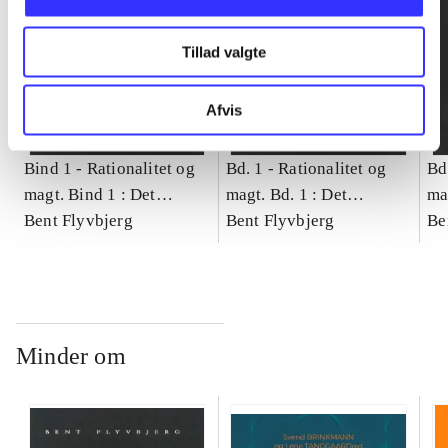
Tillad valgte
Afvis
Bind 1 -
Rationalitet og
Bd. 1 -
Rationalitet og
Bd
magt. Bind 1 : Det
magt. Bd. 1 : Det
ma
konkretes videnskab
Bent Flyvbjerg
konkretes videnskab
Bent Flyvbjerg
ko
Be
Minder om