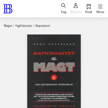
Søg
Log ind
Husk
Menu
Bøger / faglitteratur / disputatser