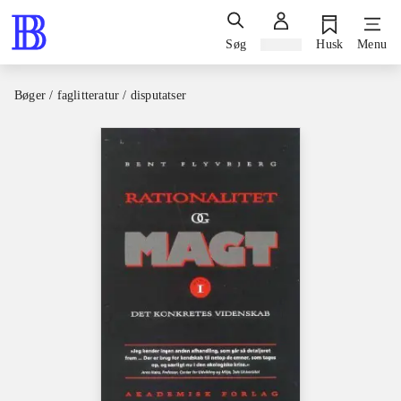
Søg
Log ind
Husk
Menu
Bøger / faglitteratur / disputatser