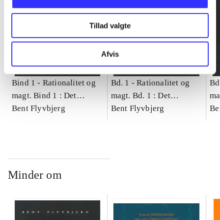
Tillad valgte
Afvis
Bind 1 -
Rationalitet og
Bd. 1 -
Rationalitet og
Bd
magt. Bind 1 : Det
magt. Bd. 1 : Det
ma
konkretes videnskab
Bent Flyvbjerg
konkretes videnskab
Bent Flyvbjerg
ko
Be
Minder om