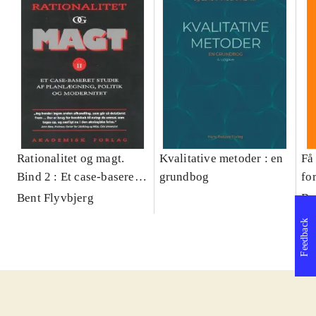
Rationalitet og magt.
Kvalitative metoder : en
Få 
Bind 2 : Et case-baseret
grundbog
fo
studie af planlægning,
og 
Bent Flyvbjerg
Be
politik og modernitet
pr
Feedback