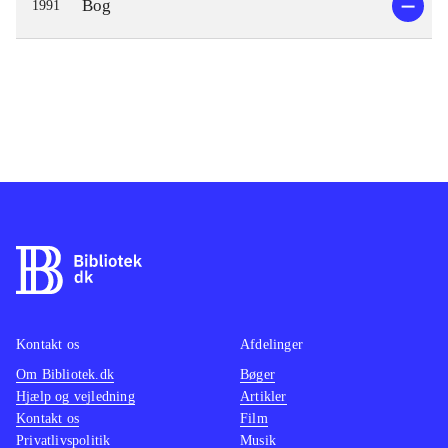
Bog
1991
Kontakt os
Afdelinger
Om Bibliotek.dk
Bøger
Hjælp og vejledning
Artikler
Kontakt os
Film
Privatlivspolitik
Musik