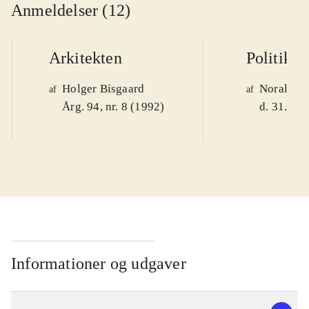
Anmeldelser (12)
Arkitekten
Politiken
Holger Bisgaard
Noralv V
af
af
Årg. 94, nr. 8 (1992)
d. 31. okt
Informationer og udgaver