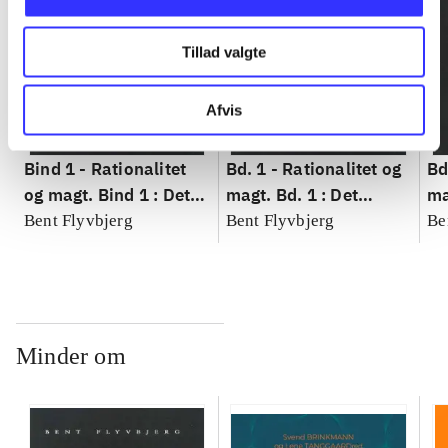
Tillad valgte
Afvis
Bind 1 -
Rationalitet
Bd. 1 -
Rationalitet og
Bd
og magt. Bind 1 : Det
magt. Bd. 1 : Det
ma
konkretes videnskab
konkretes videnskab
ko
Bent Flyvbjerg
Bent Flyvbjerg
Be
Minder om