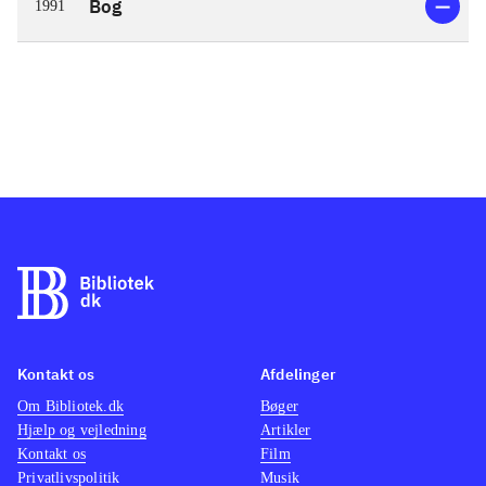
Bog
1991
Kontakt os
Afdelinger
Om Bibliotek.dk
Bøger
Hjælp og vejledning
Artikler
Kontakt os
Film
Privatlivspolitik
Musik