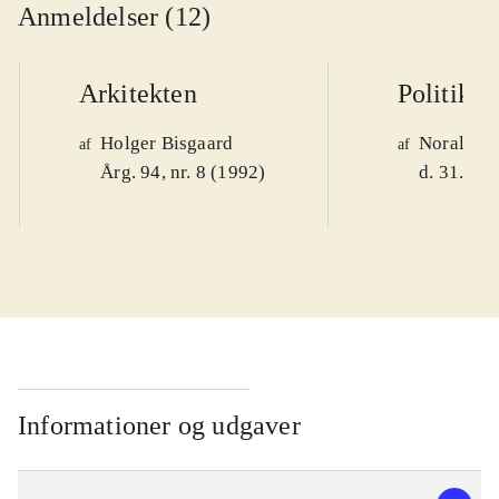
Anmeldelser (12)
Arkitekten
Politiken
Holger Bisgaard
Noralv V
af
af
Årg. 94, nr. 8 (1992)
d. 31. okt
Informationer og udgaver