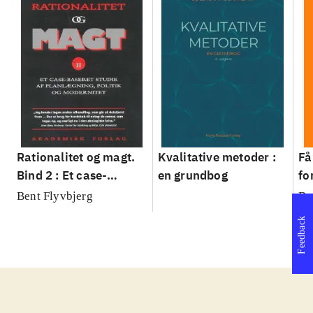
Rationalitet og magt.
Kvalitative metoder :
Få
Bind 2 : Et case-
en grundbog
fo
baseret studie af
su
Bent Flyvbjerg
Be
planlægning, politik og
sl
Feedback
modernitet