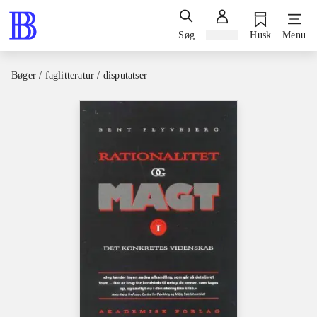
Søg
Log ind
Husk
Menu
Bøger / faglitteratur / disputatser