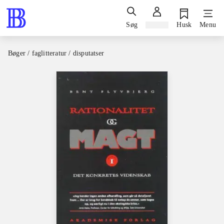
Søg
Log ind
Husk
Menu
Bøger / faglitteratur / disputatser