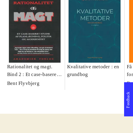
Rationalitet og magt.
Kvalitative metoder : en
Få 
Bind 2 : Et case-baseret
grundbog
fo
studie af planlægning,
og 
Bent Flyvbjerg
Be
politik og modernitet
pr
Feedback