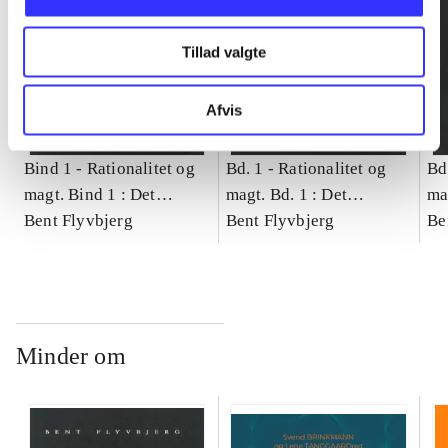
Tillad valgte
Afvis
Bind 1 -
Rationalitet og
Bd. 1 -
Rationalitet og
Bd
magt. Bind 1 : Det
magt. Bd. 1 : Det
ma
konkretes videnskab
Bent Flyvbjerg
konkretes videnskab
Bent Flyvbjerg
ko
Be
Minder om