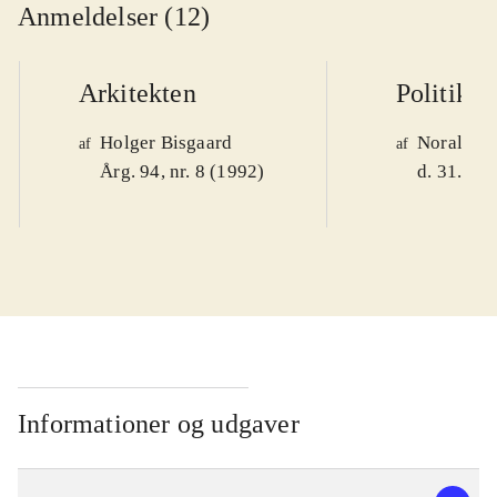
Anmeldelser (12)
Arkitekten
Politiken
Holger Bisgaard
Noralv V
af
af
Årg. 94, nr. 8 (1992)
d. 31. okt
Informationer og udgaver