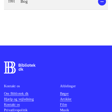
Bog
1991
Kontakt os
Afdelinger
Om Bibliotek.dk
Bøger
Hjælp og vejledning
Artikler
Kontakt os
Film
Privatlivspolitik
Musik