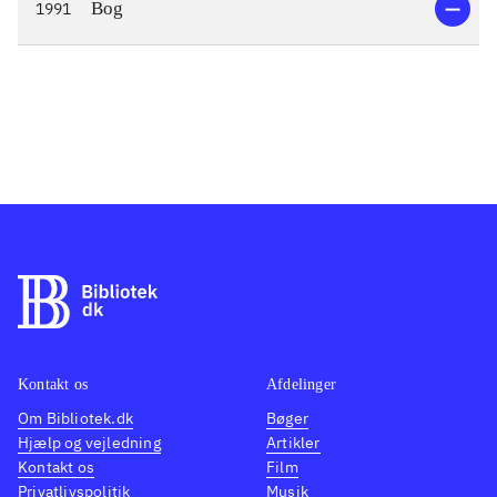
Bog
1991
Kontakt os
Afdelinger
Om Bibliotek.dk
Bøger
Hjælp og vejledning
Artikler
Kontakt os
Film
Privatlivspolitik
Musik