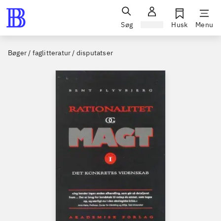
Søg
Log ind
Husk
Menu
Bøger / faglitteratur / disputatser