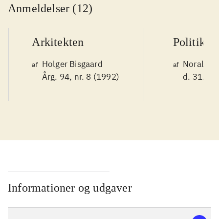
Anmeldelser (12)
Arkitekten
Politiken
Holger Bisgaard
Noralv V
af
af
Årg. 94, nr. 8 (1992)
d. 31. ok
Informationer og udgaver