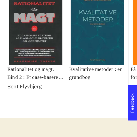
Rationalitet og magt.
Kvalitative metoder : en
Få 
Bind 2 : Et case-baseret
grundbog
fo
studie af planlægning,
og 
Bent Flyvbjerg
Be
politik og modernitet
pr
Feedback