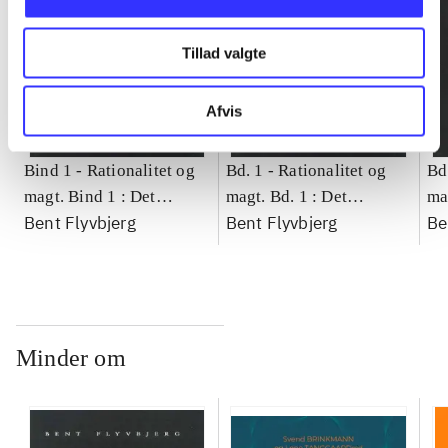
Tillad valgte
Afvis
Bind 1 -
Rationalitet og
Bd. 1 -
Rationalitet og
Bd
magt. Bind 1 : Det
magt. Bd. 1 : Det
ma
Bent Flyvbjerg
Bent Flyvbjerg
Be
konkretes videnskab
konkretes videnskab
ko
Minder om