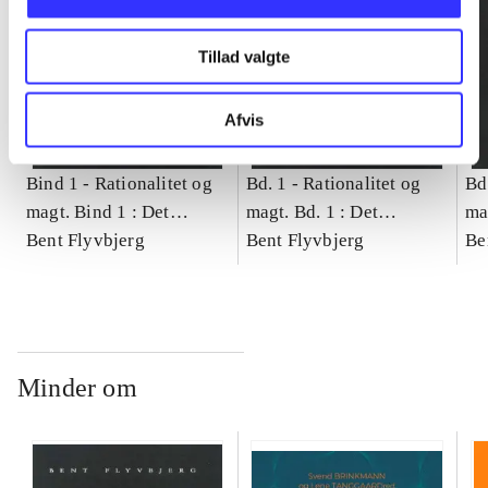
Tillad valgte
Afvis
Bind 1 -
Rationalitet og
Bd. 1 -
Rationalitet og
Bd
magt. Bind 1 : Det
magt. Bd. 1 : Det
ma
konkretes videnskab
Bent Flyvbjerg
konkretes videnskab
Bent Flyvbjerg
ko
Be
Minder om