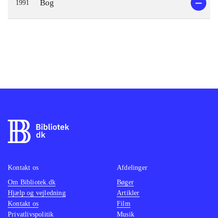
Bog
1991
Kontakt os
Afdelinger
Om Bibliotek.dk
Bøger
Hjælp og vejledning
Artikler
Kontakt os
Film
Privatlivspolitik
Musik