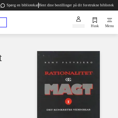
Spørg en bibliotekar
Hent dine bestillinger på dit foretrukne bibliotek
Log ind
Husk
Menu
t