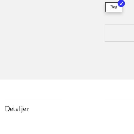
Bog
Detaljer
...
...
...