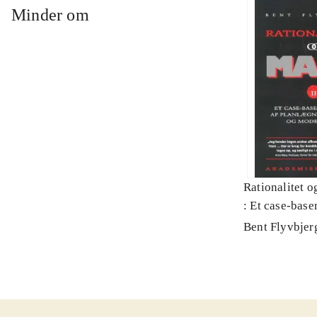
Minder om
Rationalitet o
: Et case-baser
planlægning, p
Bent Flyvbjer
modernitet