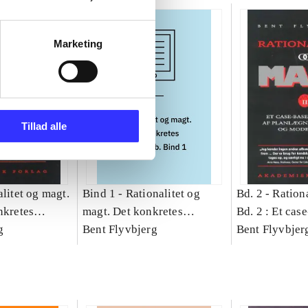
Marketing
Tillad alle
litet og magt.
Bind 1 -
Rationalitet og
Bd. 2 -
Rationa
nkretes
magt. Det konkretes
Bd. 2 : Et cas
g
videnskab. Bind 1
Bent Flyvbjerg
studie af plan
Bent Flyvbjer
politik og mod