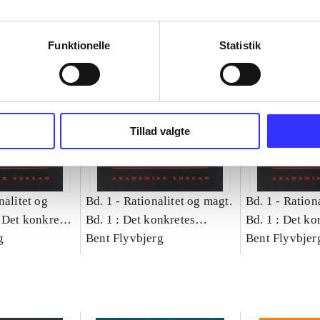
Funktionelle
Statistik
Tillad valgte
nalitet og
Bd. 1 -
Rationalitet og magt.
Bd. 1 -
Rationa
 Det konkretes
Bd. 1 : Det konkretes
Bd. 1 : Det ko
g
videnskab
Bent Flyvbjerg
videnskab
Bent Flyvbjer