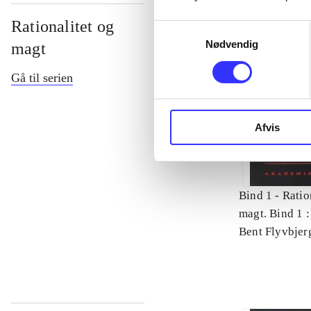
Rationalitet og
Samtykkevalg
Nødvendig
magt
Gå til serien
Afvis
Bind 1 -
Ratio
magt. Bind 1 :
videnskab
Bent Flyvbjer