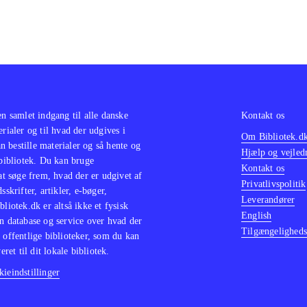
en samlet indgang til alle danske
Kontakt os
erialer og til hvad der udgives i
Om Bibliotek.d
 bestille materialer og så hente og
Hjælp og vejled
 bibliotek. Du kan bruge
Kontakt os
 at søge frem, hvad der er udgivet af
Privatlivspolitik
sskrifter, artikler, e-bøger,
Leverandører
bliotek.dk er altså ikke et fysisk
English
n database og service over hvad der
Tilgængeligheds
 offentlige biblioteker, som du kan
eret til dit lokale bibliotek.
ieindstillinger