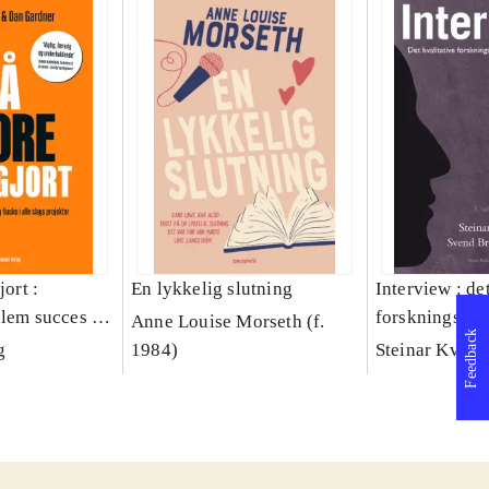
jort :
En lykkelig slutning
Interview : de
llem succes og
forskningsint
Anne Louise Morseth (f.
Feedback
lags projekter
håndværk
g
1984)
Steinar Kvale