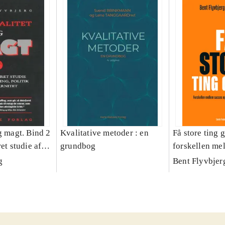
g magt. Bind 2
Kvalitative metoder : en
Få store ting g
et studie af
grundbog
forskellen me
olitik og
fiasko i alle s
g
Bent Flyvbjer