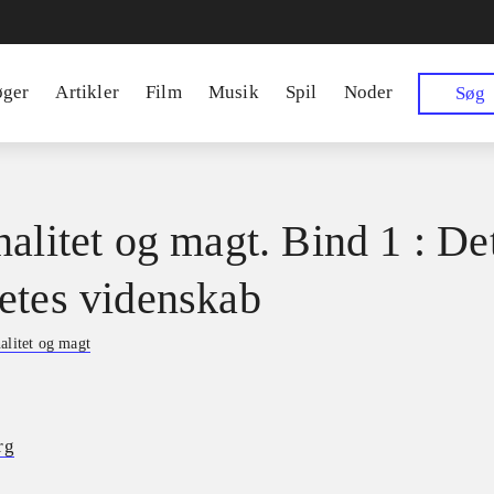
øger
Artikler
Film
Musik
Spil
Noder
Søg
nalitet og magt. Bind 1 : De
etes videnskab
alitet og magt
rg