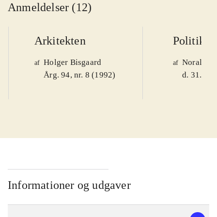
Anmeldelser (12)
Arkitekten
Politiken
Holger Bisgaard
Noralv V
af
af
Årg. 94, nr. 8 (1992)
d. 31. okt
Informationer og udgaver