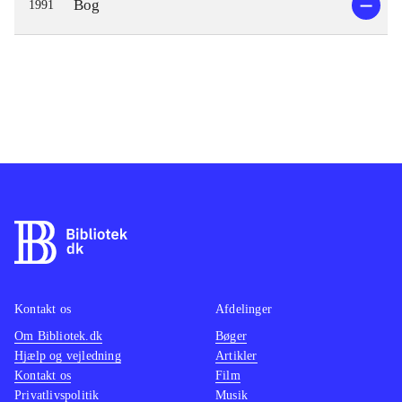
Bog
1991
Kontakt os
Afdelinger
Om Bibliotek.dk
Bøger
Hjælp og vejledning
Artikler
Kontakt os
Film
Privatlivspolitik
Musik