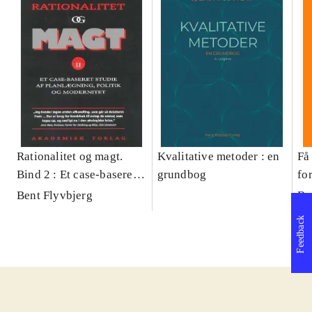
Rationalitet og magt.
Kvalitative metoder : en
Få 
Bind 2 : Et case-baseret
grundbog
fo
studie af planlægning,
og 
Bent Flyvbjerg
Be
politik og modernitet
pr
Feedback