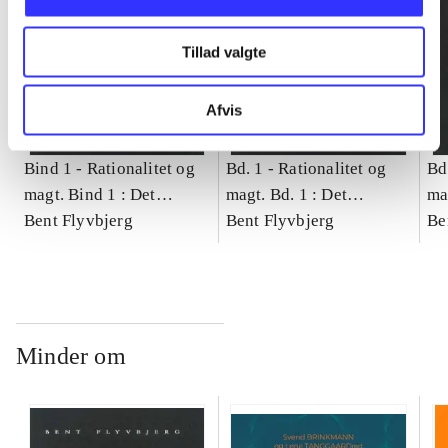
Tillad valgte
Afvis
Bind 1 -
Rationalitet og
Bd. 1 -
Rationalitet og
Bd
magt. Bind 1 : Det
magt. Bd. 1 : Det
ma
konkretes videnskab
Bent Flyvbjerg
konkretes videnskab
Bent Flyvbjerg
ko
Be
Minder om