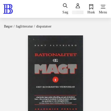
Søg
Log ind
Husk
Menu
Bøger / faglitteratur / disputatser