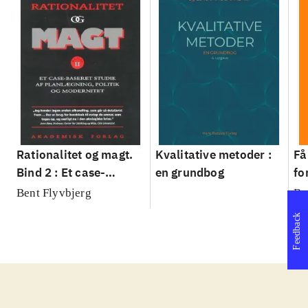
Rationalitet og magt.
Kvalitative metoder :
Få
Bind 2 : Et case-
en grundbog
fo
baseret studie af
su
Bent Flyvbjerg
Be
planlægning, politik og
sl
Feedback
modernitet