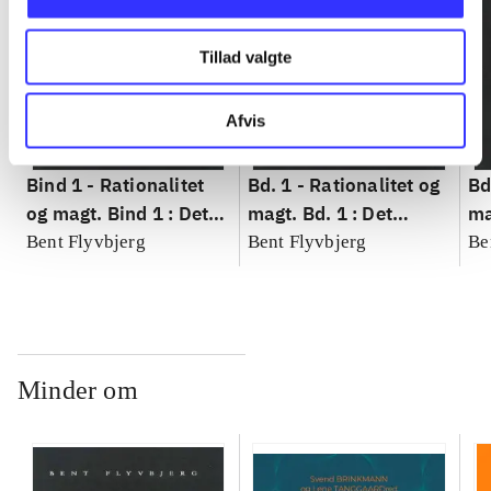
Tillad valgte
Afvis
Bind 1 -
Rationalitet
Bd. 1 -
Rationalitet og
Bd
og magt. Bind 1 : Det
magt. Bd. 1 : Det
ma
konkretes videnskab
konkretes videnskab
ko
Bent Flyvbjerg
Bent Flyvbjerg
Be
Minder om