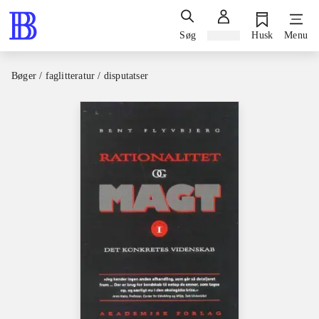
Søg
Log ind
Husk
Menu
Bøger / faglitteratur / disputatser