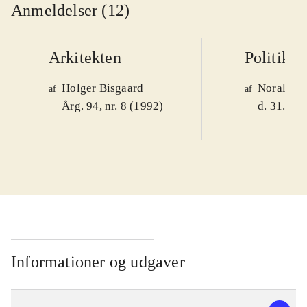
Anmeldelser (12)
Arkitekten
Politiken
Holger Bisgaard
Noralv V
af
af
Årg. 94, nr. 8 (1992)
d. 31. okt
Informationer og udgaver