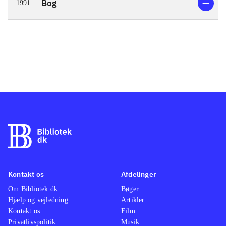
Bog
1991
Kontakt os
Afdelinger
Om Bibliotek.dk
Bøger
Hjælp og vejledning
Artikler
Kontakt os
Film
Privatlivspolitik
Musik