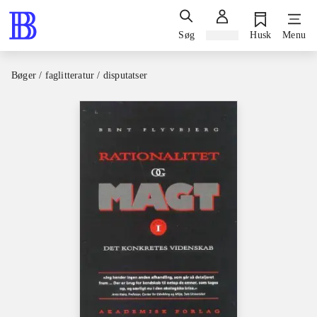
Søg
Log ind
Husk
Menu
Bøger / faglitteratur / disputatser