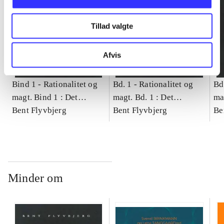
Tillad valgte
Afvis
Bind 1 -
Rationalitet og
Bd. 1 -
Rationalitet og
Bd
magt. Bind 1 : Det
magt. Bd. 1 : Det
ma
konkretes videnskab
Bent Flyvbjerg
konkretes videnskab
Bent Flyvbjerg
ko
Be
Minder om