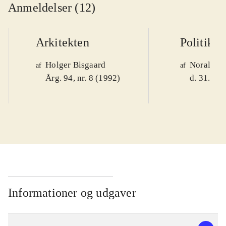
Anmeldelser (12)
Arkitekten
Politiken
Holger Bisgaard
Noralv V
af
af
Årg. 94, nr. 8 (1992)
d. 31. okt
Informationer og udgaver