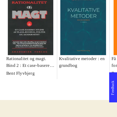
Rationalitet og magt.
Kvalitative metoder : en
Få 
Bind 2 : Et case-baseret
grundbog
fo
studie af planlægning,
og 
Bent Flyvbjerg
Be
politik og modernitet
pr
Feedback