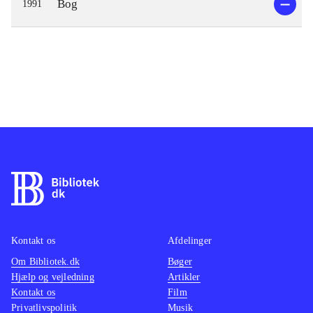
Bog
1991
Kontakt os
Afdelinger
Om Bibliotek.dk
Bøger
Hjælp og vejledning
Artikler
Kontakt os
Film
Privatlivspolitik
Musik