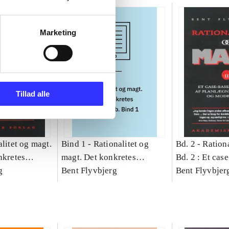
Marketing
Tillad alle
litet og magt.
Bind 1 -
Rationalitet og
Bd. 2 -
Rationa
nkretes
magt. Det konkretes
Bd. 2 : Et cas
g
videnskab. Bind 1
Bent Flyvbjerg
studie af plan
Bent Flyvbjer
politik og mod