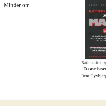
Minder om
Rationalitet o
: Et case-baser
planlægning, p
Bent Flyvbjer
modernitet