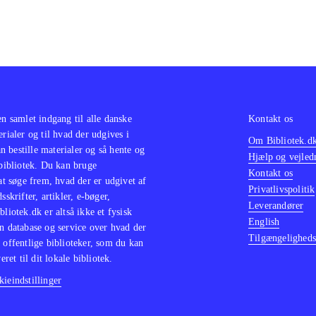
en samlet indgang til alle danske
Kontakt os
erialer og til hvad der udgives i
Om Bibliotek.d
 bestille materialer og så hente og
Hjælp og vejled
 bibliotek. Du kan bruge
Kontakt os
 at søge frem, hvad der er udgivet af
Privatlivspolitik
sskrifter, artikler, e-bøger,
Leverandører
bliotek.dk er altså ikke et fysisk
English
n database og service over hvad der
Tilgængeligheds
 offentlige biblioteker, som du kan
eret til dit lokale bibliotek.
ieindstillinger