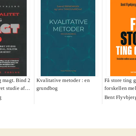
g magt. Bind 2
Kvalitative metoder : en
Få store ting g
et studie af
grundbog
forskellen me
olitik og
fiasko i alle s
g
Bent Flyvbjer