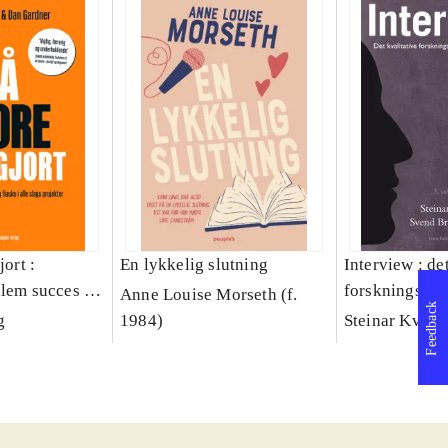
jort :
En lykkelig slutning
Interview : de
llem succes og
forskningsint
Anne Louise Morseth (f.
Feedback
lags projekter
håndværk
g
1984)
Steinar Kvale