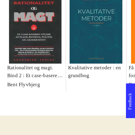
Rationalitet og magt.
Kvalitative metoder : en
Få 
Bind 2 : Et case-baseret
grundbog
fo
studie af planlægning,
og 
Bent Flyvbjerg
Be
politik og modernitet
pr
Feedback