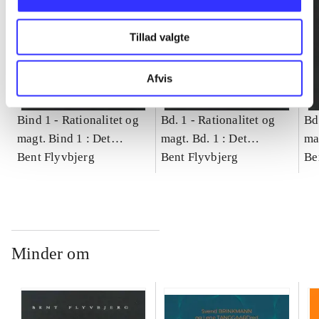
Tillad valgte
Afvis
Bind 1 -
Rationalitet og
Bd. 1 -
Rationalitet og
Bd
magt. Bind 1 : Det
magt. Bd. 1 : Det
ma
konkretes videnskab
Bent Flyvbjerg
konkretes videnskab
Bent Flyvbjerg
ko
Be
Minder om