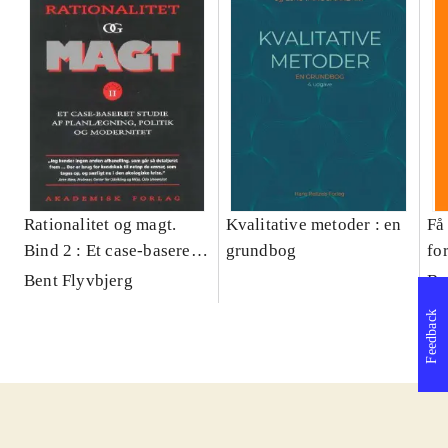
Rationalitet og magt.
Kvalitative metoder : en
Få 
Bind 2 : Et case-baseret
grundbog
fo
studie af planlægning,
og 
Bent Flyvbjerg
Be
politik og modernitet
pr
Feedback