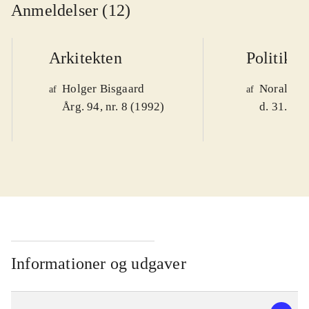
Anmeldelser (12)
Arkitekten
Politiken
Holger Bisgaard
Noralv V
af
af
Årg. 94, nr. 8 (1992)
d. 31. okt
Informationer og udgaver