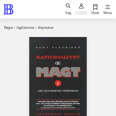
Søg
Log ind
Husk
Menu
Bøger / faglitteratur / disputatser