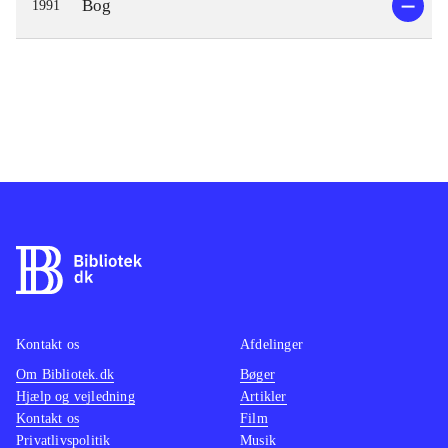
Bog
1991
Kontakt os
Afdelinger
Om Bibliotek.dk
Bøger
Hjælp og vejledning
Artikler
Kontakt os
Film
Privatlivspolitik
Musik