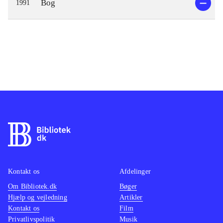
Bog
1991
Kontakt os
Afdelinger
Om Bibliotek.dk
Bøger
Hjælp og vejledning
Artikler
Kontakt os
Film
Privatlivspolitik
Musik