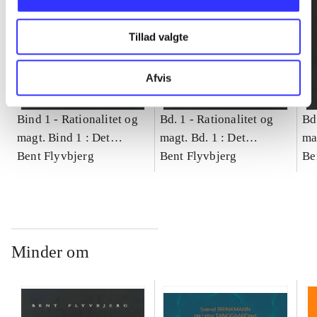
Tillad valgte
Afvis
Bind 1 -
Rationalitet og
Bd. 1 -
Rationalitet og
Bd
magt. Bind 1 : Det
magt. Bd. 1 : Det
ma
konkretes videnskab
Bent Flyvbjerg
konkretes videnskab
Bent Flyvbjerg
ko
Be
Minder om