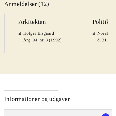
Anmeldelser (12)
Arkitekten
Politiken
Holger Bisgaard
Noralv V
af
af
Årg. 94, nr. 8 (1992)
d. 31. okt
Informationer og udgaver