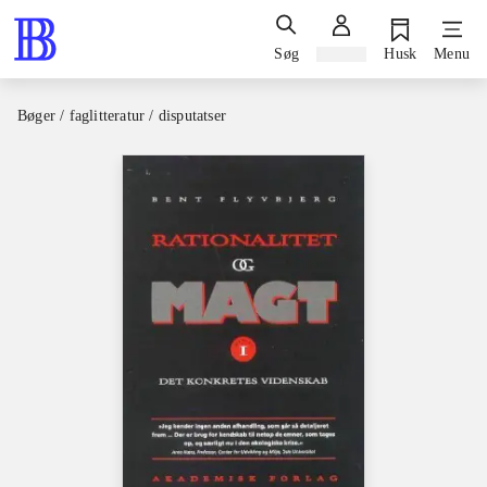
Søg
Log ind
Husk
Menu
Bøger / faglitteratur / disputatser