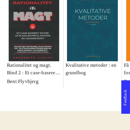
Rationalitet og magt.
Kvalitative metoder : en
Få 
Bind 2 : Et case-baseret
grundbog
fo
studie af planlægning,
og 
Bent Flyvbjerg
Be
politik og modernitet
pr
Feedback