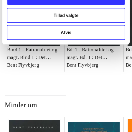
Tillad valgte
Afvis
Bind 1 -
Rationalitet og
Bd. 1 -
Rationalitet og
Bd
magt. Bind 1 : Det
magt. Bd. 1 : Det
ma
konkretes videnskab
Bent Flyvbjerg
konkretes videnskab
Bent Flyvbjerg
ko
Be
Minder om