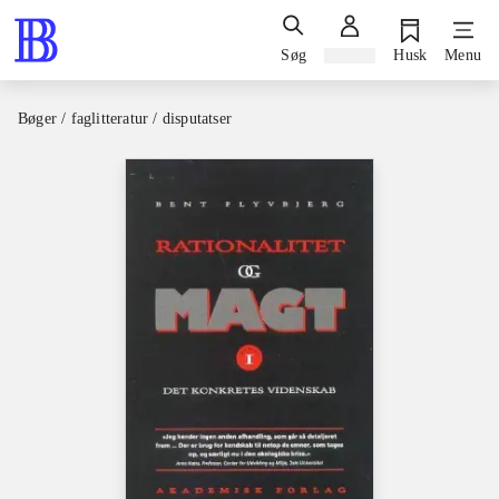
Søg
Log ind
Husk
Menu
Bøger / faglitteratur / disputatser