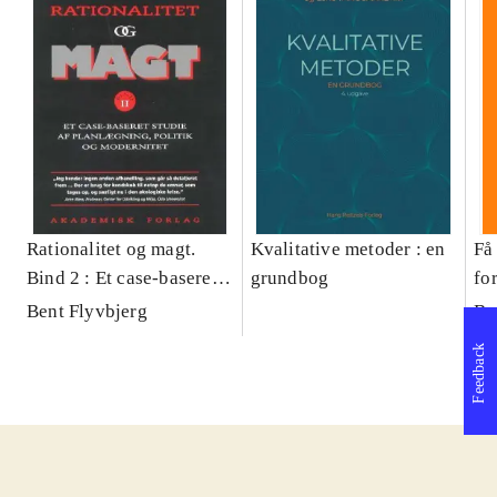
Rationalitet og magt.
Kvalitative metoder : en
Få 
Bind 2 : Et case-baseret
grundbog
fo
studie af planlægning,
og 
Bent Flyvbjerg
Be
politik og modernitet
pr
Feedback