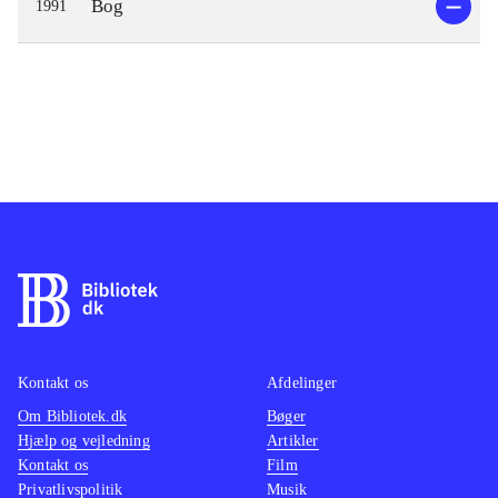
Bog
1991
Kontakt os
Afdelinger
Om Bibliotek.dk
Bøger
Hjælp og vejledning
Artikler
Kontakt os
Film
Privatlivspolitik
Musik