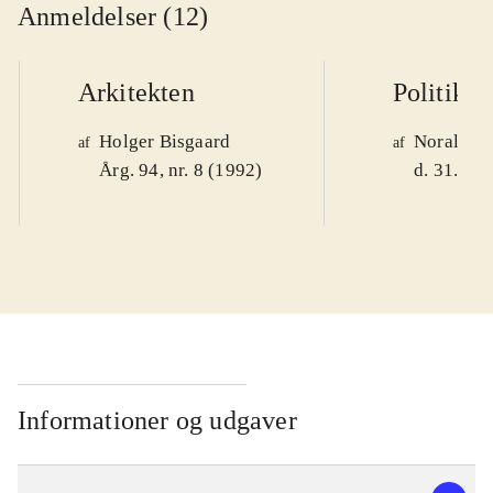
Anmeldelser (12)
Arkitekten
Politiken
Holger Bisgaard
Noralv V
af
af
Årg. 94, nr. 8 (1992)
d. 31. okt
Informationer og udgaver