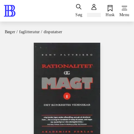
Søg
Log ind
Husk
Menu
Bøger / faglitteratur / disputatser