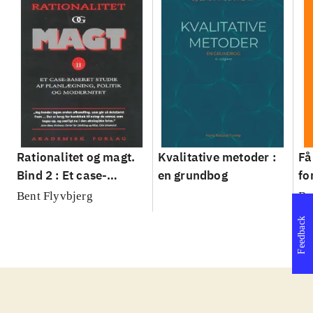
Rationalitet og magt.
Kvalitative metoder :
Få
Bind 2 : Et case-
en grundbog
fo
baseret studie af
su
Bent Flyvbjerg
Be
planlægning, politik og
sl
Feedback
modernitet