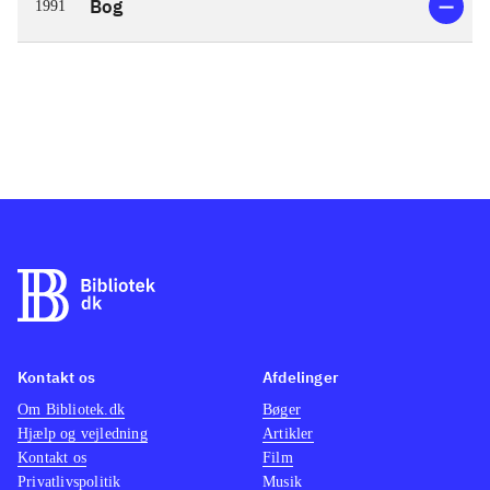
Bog
1991
Kontakt os
Afdelinger
Om Bibliotek.dk
Bøger
Hjælp og vejledning
Artikler
Kontakt os
Film
Privatlivspolitik
Musik