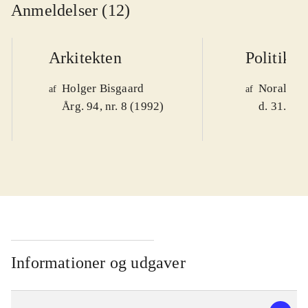
Anmeldelser (12)
Arkitekten
Politiken
Holger Bisgaard
Noralv V
af
af
Årg. 94, nr. 8 (1992)
d. 31. okt
Informationer og udgaver