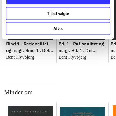
Tillad valgte
Afvis
Bind 1 -
Rationalitet
Bd. 1 -
Rationalitet og
Bd
og magt. Bind 1 : Det
magt. Bd. 1 : Det
ma
konkretes videnskab
konkretes videnskab
ko
Bent Flyvbjerg
Bent Flyvbjerg
Be
Minder om