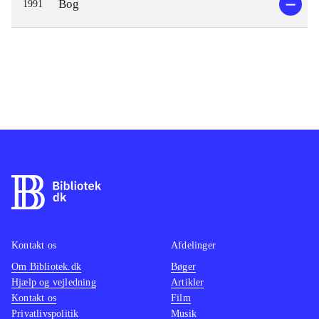
Bog
1991
Kontakt os
Afdelinger
Om Bibliotek.dk
Bøger
Hjælp og vejledning
Artikler
Kontakt os
Film
Privatlivspolitik
Musik