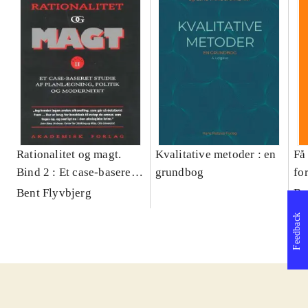
Rationalitet og magt.
Kvalitative metoder : en
Få 
Bind 2 : Et case-baseret
grundbog
fo
studie af planlægning,
og 
Bent Flyvbjerg
Be
politik og modernitet
pr
Feedback