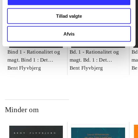
Tillad valgte
Afvis
Bind 1 -
Rationalitet og
Bd. 1 -
Rationalitet og
Bd
magt. Bind 1 : Det
magt. Bd. 1 : Det
ma
konkretes videnskab
Bent Flyvbjerg
konkretes videnskab
Bent Flyvbjerg
ko
Be
Minder om