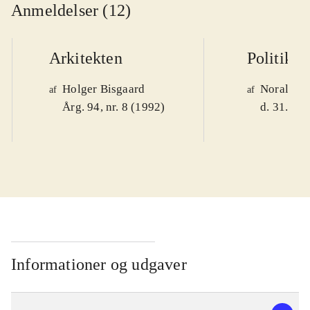
Anmeldelser (12)
Arkitekten
Politiken
Holger Bisgaard
Noralv V
af
af
Årg. 94, nr. 8 (1992)
d. 31. okt
Informationer og udgaver