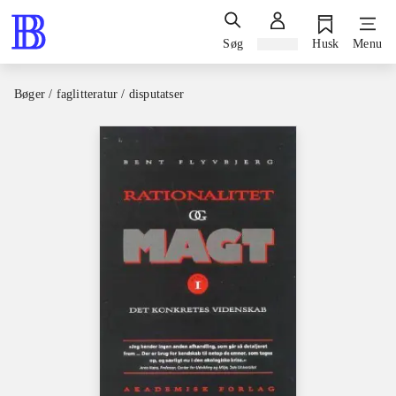
Søg
Log ind
Husk
Menu
Bøger / faglitteratur / disputatser