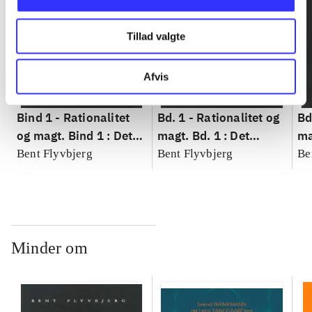
Tillad valgte
Afvis
Bind 1 -
Rationalitet
Bd. 1 -
Rationalitet og
Bd
og magt. Bind 1 : Det
magt. Bd. 1 : Det
ma
konkretes videnskab
konkretes videnskab
ko
Bent Flyvbjerg
Bent Flyvbjerg
Be
Minder om