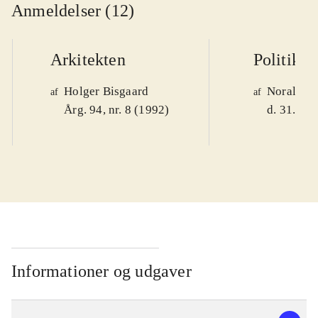
Anmeldelser (12)
Arkitekten
Politiken
Holger Bisgaard
Noralv V
af
af
Årg. 94, nr. 8 (1992)
d. 31. okt
Informationer og udgaver