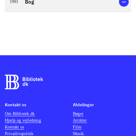
Bog
1991
Kontakt os
Afdelinger
Om Bibliotek.dk
Bøger
Hjælp og vejledning
Artikler
Kontakt os
Film
Privatlivspolitik
Musik