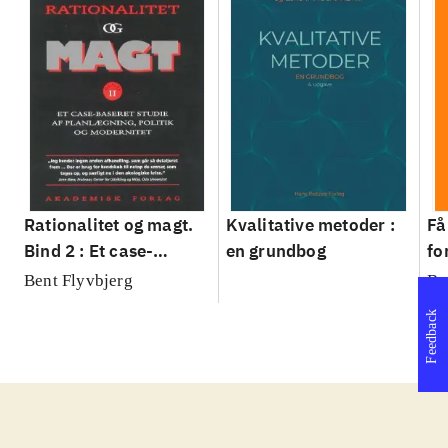
Rationalitet og magt.
Kvalitative metoder :
Få
Bind 2 : Et case-
en grundbog
fo
baseret studie af
su
Bent Flyvbjerg
Be
planlægning, politik og
sl
Feedback
modernitet