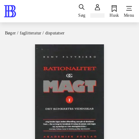
Søg
Log ind
Husk
Menu
Bøger / faglitteratur / disputatser