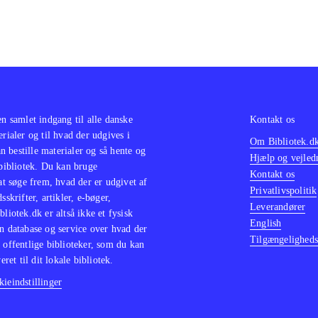
en samlet indgang til alle danske
Kontakt os
erialer og til hvad der udgives i
Om Bibliotek.d
 bestille materialer og så hente og
Hjælp og vejled
 bibliotek. Du kan bruge
Kontakt os
 at søge frem, hvad der er udgivet af
Privatlivspolitik
sskrifter, artikler, e-bøger,
Leverandører
bliotek.dk er altså ikke et fysisk
English
n database og service over hvad der
Tilgængeligheds
 offentlige biblioteker, som du kan
eret til dit lokale bibliotek.
ieindstillinger