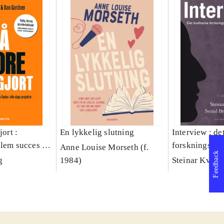
jort :
En lykkelig slutning
Interview : de
llem succes og
forskningsint
Anne Louise Morseth (f.
Feedback
lags projekter
håndværk
g
1984)
Steinar Kvale