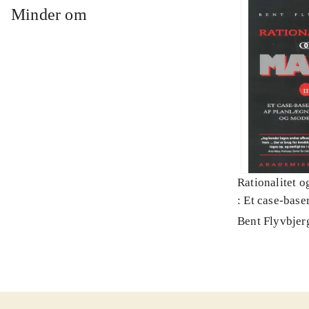
Minder om
Rationalitet o
: Et case-baser
planlægning, p
Bent Flyvbjer
modernitet