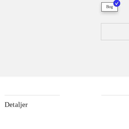
Bog
Detaljer
...
...
...