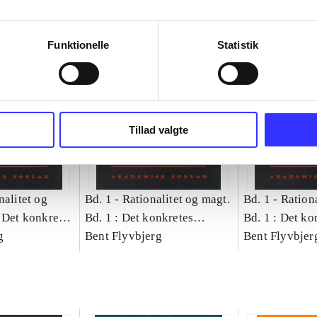
Funktionelle
Statistik
Tillad valgte
nalitet og
Bd. 1 -
Rationalitet og magt.
Bd. 1 -
Rationa
 Det konkretes
Bd. 1 : Det konkretes
Bd. 1 : Det ko
g
videnskab
Bent Flyvbjerg
videnskab
Bent Flyvbjer