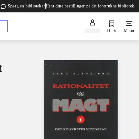
Spørg en bibliotekar
Hent dine bestillinger på dit foretrukne bibliotek
Log ind
Husk
Menu
t