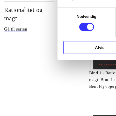
Rationalitet og
Samtykkevalg
Nødvendig
magt
Gå til serien
Afvis
Bind 1 -
Ratio
magt. Bind 1 :
videnskab
Bent Flyvbjer