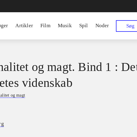
øger
Artikler
Film
Musik
Spil
Noder
Søg
nalitet og magt. Bind 1 : De
etes videnskab
alitet og magt
rg