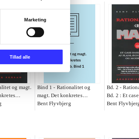
Marketing
Tillad alle
litet og magt.
Bind 1 -
Rationalitet og
Bd. 2 -
Rationa
nkretes
magt. Det konkretes
Bd. 2 : Et cas
g
videnskab. Bind 1
Bent Flyvbjerg
studie af plan
Bent Flyvbjer
politik og mod