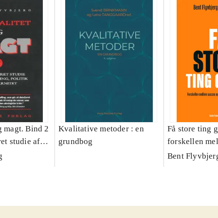
g magt. Bind 2
Kvalitative metoder : en
Få store ting g
et studie af
grundbog
forskellen me
olitik og
fiasko i alle s
g
Bent Flyvbjer