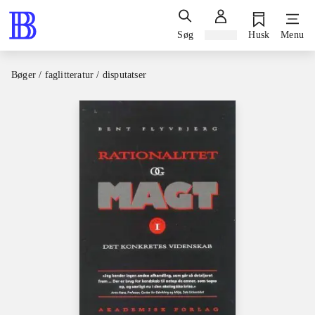
Søg
Log ind
Husk
Menu
Bøger / faglitteratur / disputatser