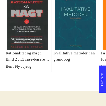
Rationalitet og magt.
Kvalitative metoder : en
Få 
Bind 2 : Et case-baseret
grundbog
fo
studie af planlægning,
og 
Bent Flyvbjerg
Be
politik og modernitet
pr
Feedback