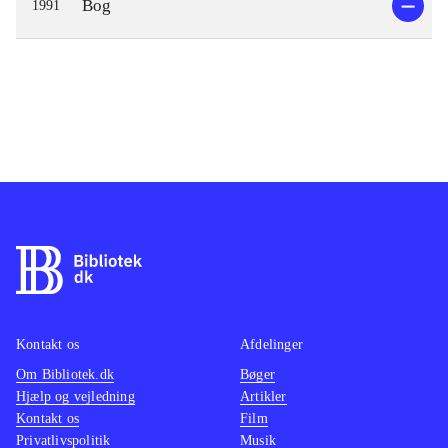
Bog
1991
Kontakt os
Afdelinger
Om Bibliotek.dk
Bøger
Hjælp og vejledning
Artikler
Kontakt os
Film
Privatlivspolitik
Musik