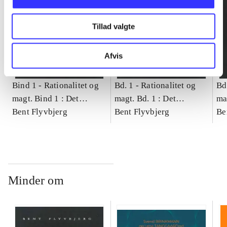
Tillad valgte
Afvis
Bind 1 -
Rationalitet og
Bd. 1 -
Rationalitet og
Bd
magt. Bind 1 : Det
magt. Bd. 1 : Det
ma
konkretes videnskab
Bent Flyvbjerg
konkretes videnskab
Bent Flyvbjerg
ko
Be
Minder om