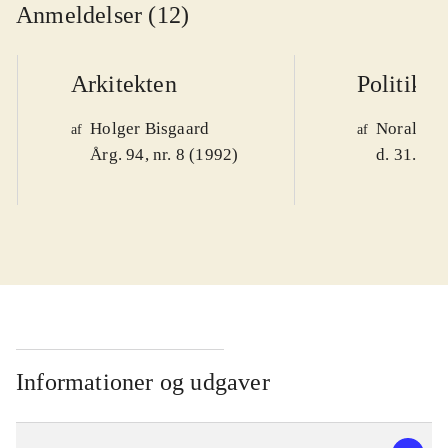
Anmeldelser (12)
Arkitekten
Politiken
Holger Bisgaard
Noralv V
af
af
Årg. 94, nr. 8 (1992)
d. 31. okt
Informationer og udgaver