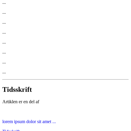
...
...
...
...
...
...
...
...
Tidsskrift
Artiklen er en del af
lorem ipsum dolor sit amet ...