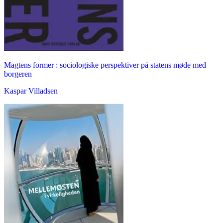
Magtens former : sociologiske perspektiver på statens møde med
borgeren
Kaspar Villadsen