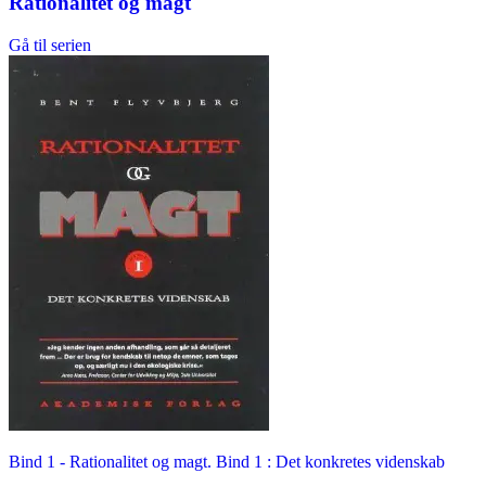
Rationalitet og magt
Gå til serien
Bind 1 -
Rationalitet og magt. Bind 1 : Det konkretes videnskab