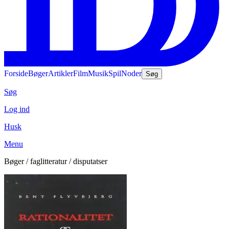
Forside
Bøger
Artikler
Film
Musik
Spil
Noder
Søg
Søg
Log ind
Husk
Menu
Bøger / faglitteratur / disputatser