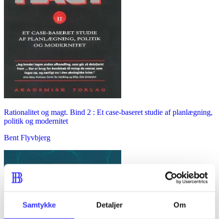
Rationalitet og magt. Bind 2 : Et case-baseret studie af planlægning,
politik og modernitet
Bent Flyvbjerg
Samtykke
Detaljer
Om