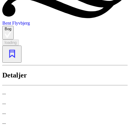
Bent Flyvbjerg
Bog
loading
Detaljer
...
...
...
...