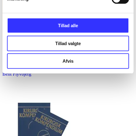
Tillad alle
Tillad valgte
Få store ting gjort : forskellen mellem succes og fiasko i alle slags
Afvis
projekter
Bent Flyvbjerg