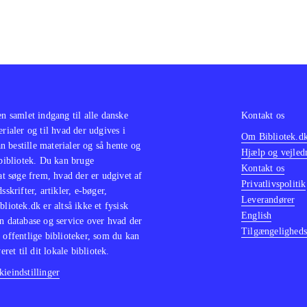
en samlet indgang til alle danske
Kontakt os
erialer og til hvad der udgives i
Om Bibliotek.d
 bestille materialer og så hente og
Hjælp og vejled
 bibliotek. Du kan bruge
Kontakt os
 at søge frem, hvad der er udgivet af
Privatlivspolitik
sskrifter, artikler, e-bøger,
Leverandører
bliotek.dk er altså ikke et fysisk
English
n database og service over hvad der
Tilgængeligheds
 offentlige biblioteker, som du kan
eret til dit lokale bibliotek.
ieindstillinger