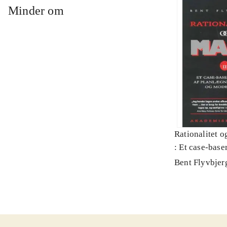
Minder om
Rationalitet o
: Et case-baser
planlægning, p
Bent Flyvbjer
modernitet