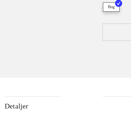
Bog
Detaljer
...
...
...