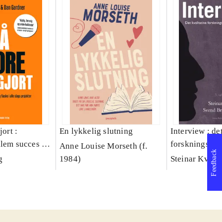
jort :
En lykkelig slutning
Interview : de
llem succes og
forskningsint
Anne Louise Morseth (f.
Feedback
lags projekter
håndværk
g
1984)
Steinar Kvale