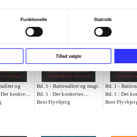
Funktionelle
Statistik
Tillad valgte
nalitet og
Bd. 1 -
Rationalitet og magt.
Bd. 1 -
Rationa
 Det konkretes
Bd. 1 : Det konkretes
Bd. 1 : Det ko
g
videnskab
Bent Flyvbjerg
videnskab
Bent Flyvbjer