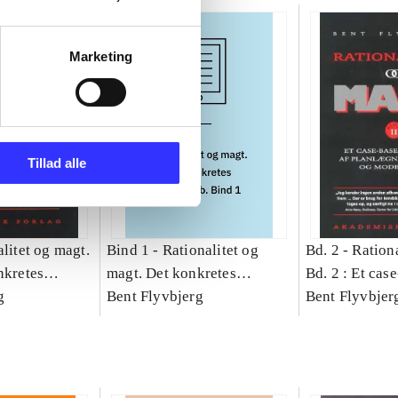
Marketing
Tillad alle
litet og magt.
Bind 1 -
Rationalitet og
Bd. 2 -
Rationa
nkretes
magt. Det konkretes
Bd. 2 : Et cas
g
videnskab. Bind 1
Bent Flyvbjerg
studie af plan
Bent Flyvbjer
politik og mod