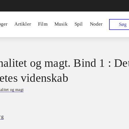
øger
Artikler
Film
Musik
Spil
Noder
Søg
nalitet og magt. Bind 1 : De
etes videnskab
alitet og magt
rg