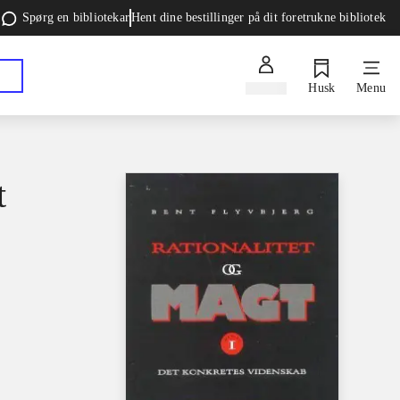
Spørg en bibliotekar
Hent dine bestillinger på dit foretrukne bibliotek
Log ind
Husk
Menu
t