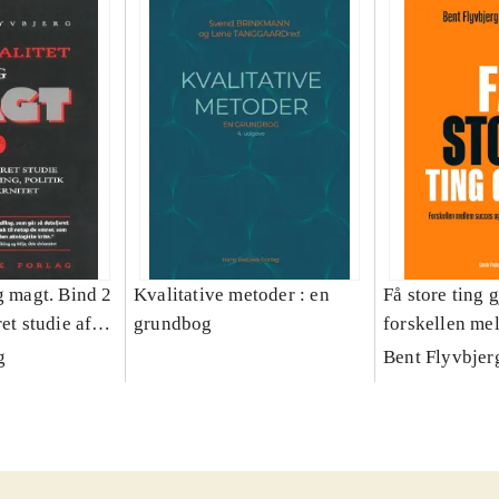
g magt. Bind 2
Kvalitative metoder : en
Få store ting g
et studie af
grundbog
forskellen me
olitik og
fiasko i alle s
g
Bent Flyvbjer