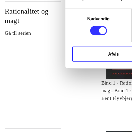
Rationalitet og
Samtykkevalg
Nødvendig
magt
Gå til serien
Afvis
Bind 1 -
Ratio
magt. Bind 1 :
videnskab
Bent Flyvbjer