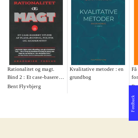
Rationalitet og magt.
Kvalitative metoder : en
Få 
Bind 2 : Et case-baseret
grundbog
fo
studie af planlægning,
og 
Bent Flyvbjerg
Be
politik og modernitet
pr
Feedback