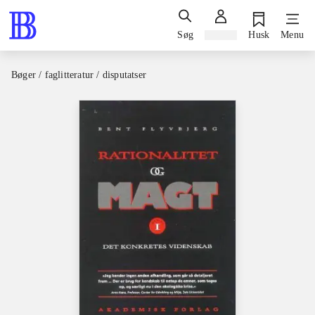
Søg
Log ind
Husk
Menu
Bøger / faglitteratur / disputatser