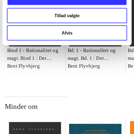
Tillad valgte
Afvis
Bind 1 -
Rationalitet og
Bd. 1 -
Rationalitet og
Bd
magt. Bind 1 : Det
magt. Bd. 1 : Det
ma
konkretes videnskab
Bent Flyvbjerg
konkretes videnskab
Bent Flyvbjerg
ko
Be
Minder om