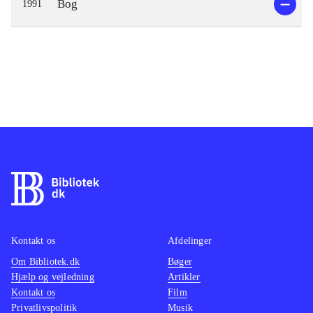
Bog
1991
Kontakt os
Afdelinger
Om Bibliotek.dk
Bøger
Hjælp og vejledning
Artikler
Kontakt os
Film
Privatlivspolitik
Musik