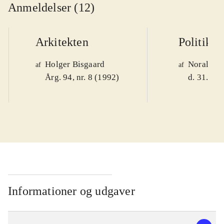
Anmeldelser (12)
Arkitekten
Politiken
Holger Bisgaard
Noralv V
af
af
Årg. 94, nr. 8 (1992)
d. 31. okt
Informationer og udgaver