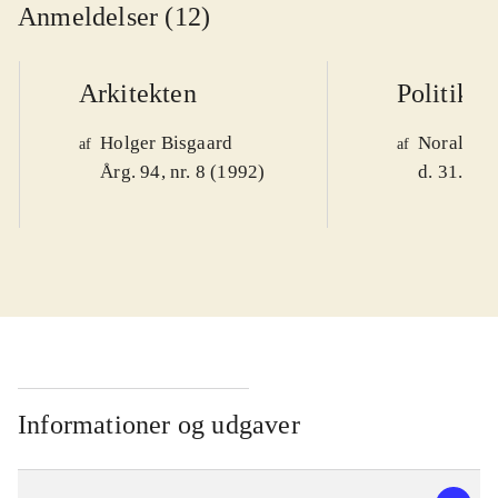
Anmeldelser (12)
Arkitekten
Politiken
Holger Bisgaard
Noralv V
af
af
Årg. 94, nr. 8 (1992)
d. 31. okt
Informationer og udgaver