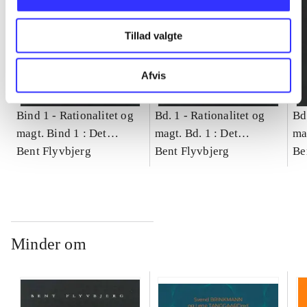
Tillad valgte
Afvis
Bind 1 -
Rationalitet og
Bd. 1 -
Rationalitet og
Bd
magt. Bind 1 : Det
magt. Bd. 1 : Det
ma
konkretes videnskab
Bent Flyvbjerg
konkretes videnskab
Bent Flyvbjerg
ko
Be
Minder om