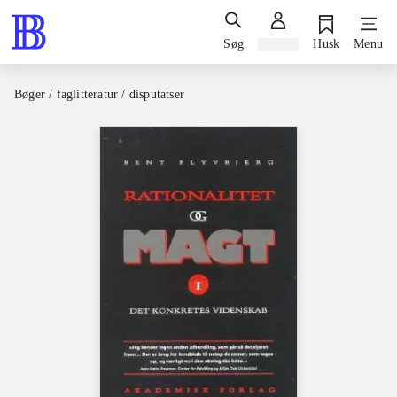
Søg
Log ind
Husk
Menu
Bøger / faglitteratur / disputatser