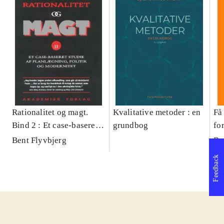
Rationalitet og magt.
Kvalitative metoder : en
Få 
Bind 2 : Et case-baseret
grundbog
fo
studie af planlægning,
og 
Bent Flyvbjerg
Be
politik og modernitet
pr
Feedback