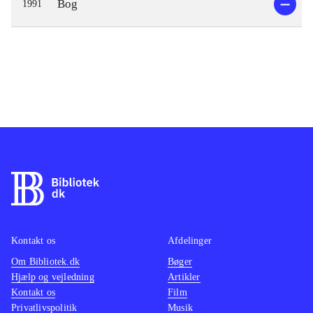
Bog
1991
Kontakt os
Afdelinger
Om Bibliotek.dk
Bøger
Hjælp og vejledning
Artikler
Kontakt os
Film
Privatlivspolitik
Musik