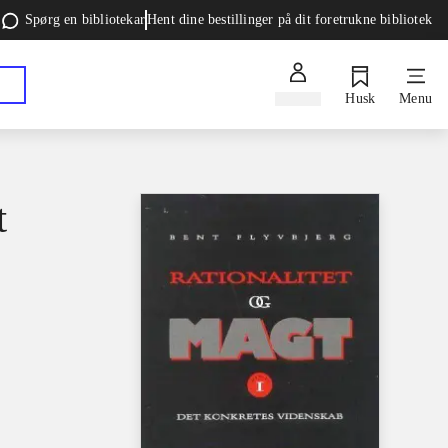
Spørg en bibliotekar
Hent dine bestillinger på dit foretrukne bibliotek
Log ind
Husk
Menu
t