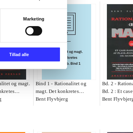
Marketing
Tillad alle
litet og magt.
Bind 1 -
Rationalitet og
Bd. 2 -
Rationa
nkretes
magt. Det konkretes
Bd. 2 : Et cas
g
videnskab. Bind 1
Bent Flyvbjerg
studie af plan
Bent Flyvbjer
politik og mod