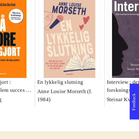
jort :
En lykkelig slutning
Interview : de
llem succes og
forskningsint
Anne Louise Morseth (f.
Feedback
lags projekter
håndværk
g
1984)
Steinar Kvale