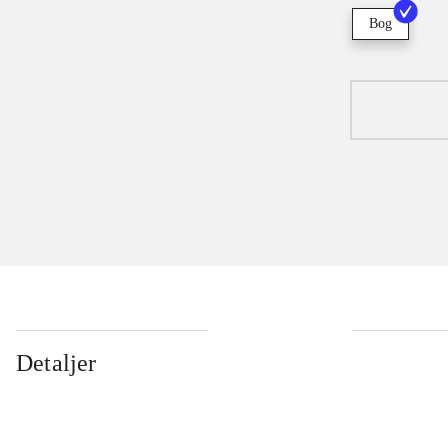
Bog
Detaljer
...
...
...