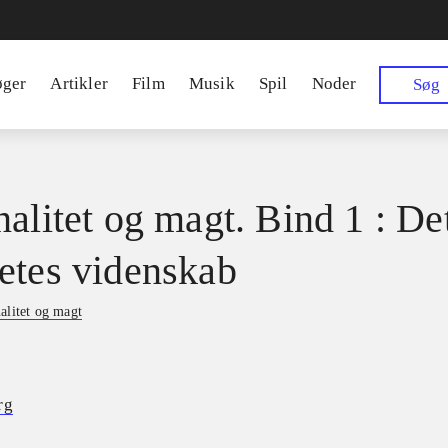
øger
Artikler
Film
Musik
Spil
Noder
Søg
nalitet og magt. Bind 1 : De
etes videnskab
alitet og magt
rg