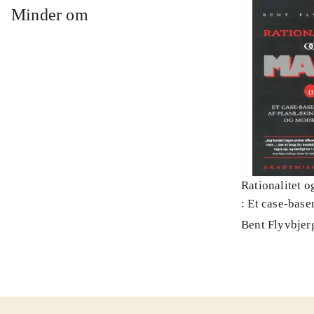
Minder om
Rationalitet o
: Et case-baser
planlægning, p
Bent Flyvbjer
modernitet