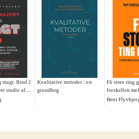
g magt. Bind 2
Kvalitative metoder : en
Få store ting g
et studie af
grundbog
forskellen me
olitik og
fiasko i alle s
g
Bent Flyvbjer