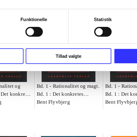
Funktionelle
Statistik
Tillad valgte
nalitet og
Bd. 1 -
Rationalitet og magt.
Bd. 1 -
Rationa
 Det konkretes
Bd. 1 : Det konkretes
Bd. 1 : Det ko
g
videnskab
Bent Flyvbjerg
videnskab
Bent Flyvbjer