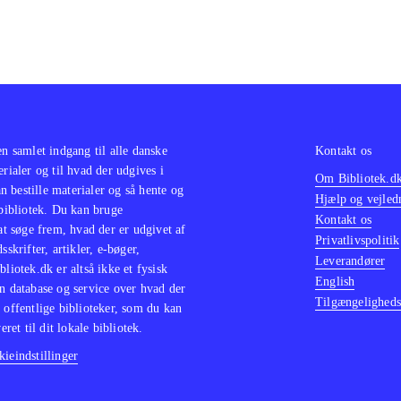
en samlet indgang til alle danske
Kontakt os
erialer og til hvad der udgives i
Om Bibliotek.d
 bestille materialer og så hente og
Hjælp og vejled
 bibliotek. Du kan bruge
Kontakt os
 at søge frem, hvad der er udgivet af
Privatlivspolitik
sskrifter, artikler, e-bøger,
Leverandører
bliotek.dk er altså ikke et fysisk
English
n database og service over hvad der
Tilgængeligheds
 offentlige biblioteker, som du kan
eret til dit lokale bibliotek.
ieindstillinger