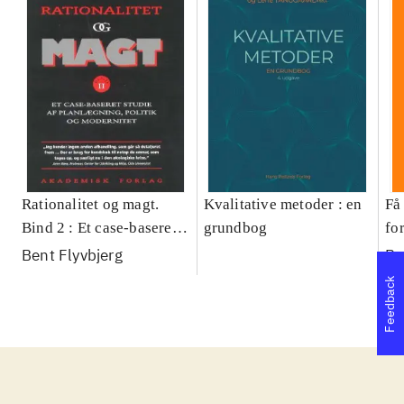
Rationalitet og magt.
Kvalitative metoder : en
Få 
Bind 2 : Et case-baseret
grundbog
fo
studie af planlægning,
og 
Bent Flyvbjerg
Be
politik og modernitet
pr
Feedback