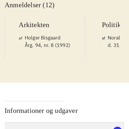
Anmeldelser (12)
Arkitekten
Politiken
Holger Bisgaard
Noralv V
af
af
Årg. 94, nr. 8 (1992)
d. 31. ok
Informationer og udgaver