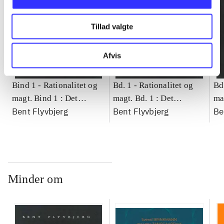
Tillad valgte
Afvis
Bind 1 -
Rationalitet og
Bd. 1 -
Rationalitet og
Bd
magt. Bind 1 : Det
magt. Bd. 1 : Det
ma
Bent Flyvbjerg
Bent Flyvbjerg
Be
konkretes videnskab
konkretes videnskab
ko
Minder om