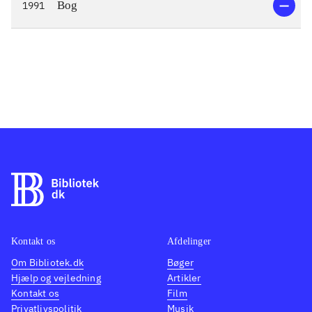
Bog
1991
Kontakt os
Afdelinger
Om Bibliotek.dk
Bøger
Hjælp og vejledning
Artikler
Kontakt os
Film
Privatlivspolitik
Musik