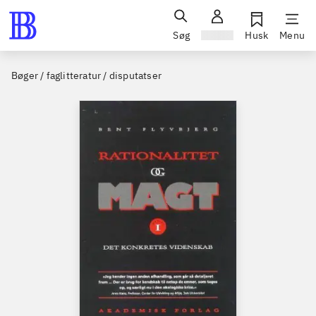
Søg
Log ind
Husk
Menu
Bøger / faglitteratur / disputatser