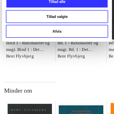
Tillad alle
Tillad valgte
Afvis
Bind 1 -
Rationalitet og
Bd. 1 -
Rationalitet og
Bd
magt. Bind 1 : Det
magt. Bd. 1 : Det
ma
konkretes videnskab
Bent Flyvbjerg
konkretes videnskab
Bent Flyvbjerg
ko
Be
Minder om