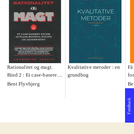
Rationalitet og magt.
Kvalitative metoder : en
Få 
Bind 2 : Et case-baseret
grundbog
fo
studie af planlægning,
og 
Bent Flyvbjerg
Be
politik og modernitet
pr
Feedback