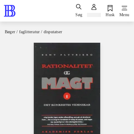
Søg
Log ind
Husk
Menu
Bøger / faglitteratur / disputatser