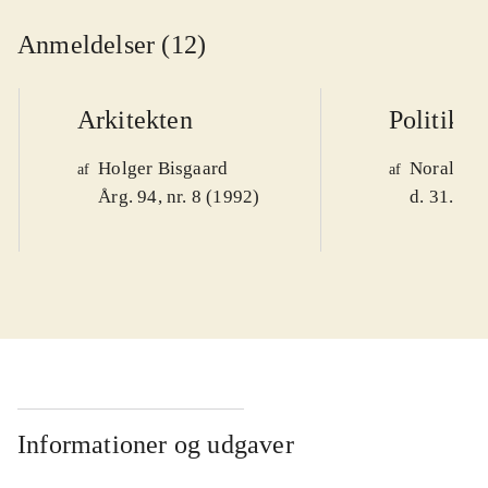
Anmeldelser (12)
Arkitekten
Politiken
Holger Bisgaard
Noralv V
af
af
Årg. 94, nr. 8 (1992)
d. 31. okt
Informationer og udgaver