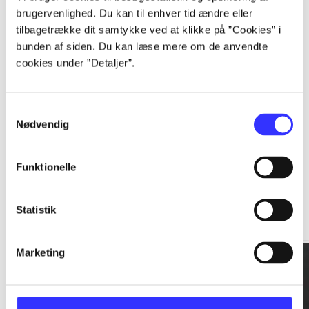
brugervenlighed. Du kan til enhver tid ændre eller
tilbagetrække dit samtykke ved at klikke på ”Cookies” i
...
bunden af siden. Du kan læse mere om de anvendte
cookies under ”Detaljer”.
...
Samtykkevalg
Nødvendig
Funktionelle
Rationalitet og magt
Statistik
Gå til serien
Marketing