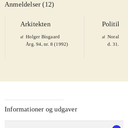
Anmeldelser (12)
Arkitekten
Politiken
Holger Bisgaard
Noralv V
af
af
Årg. 94, nr. 8 (1992)
d. 31. okt
Informationer og udgaver