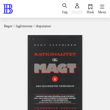
Søg
Log ind
Husk
Menu
Bøger / faglitteratur / disputatser