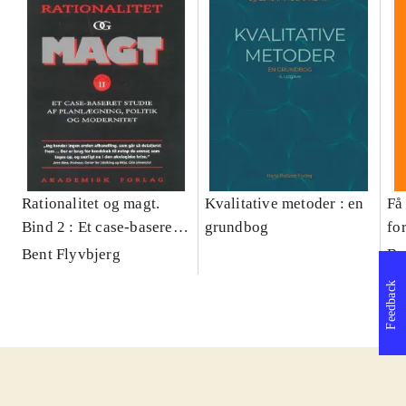
Rationalitet og magt.
Kvalitative metoder : en
Få 
Bind 2 : Et case-baseret
grundbog
fo
studie af planlægning,
og 
Bent Flyvbjerg
Be
politik og modernitet
pr
Feedback