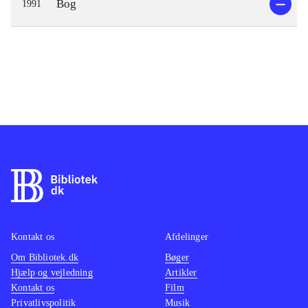
Bog
1991
Kontakt os
Afdelinger
Om Bibliotek.dk
Bøger
Hjælp og vejledning
Artikler
Kontakt os
Film
Privatlivspolitik
Musik