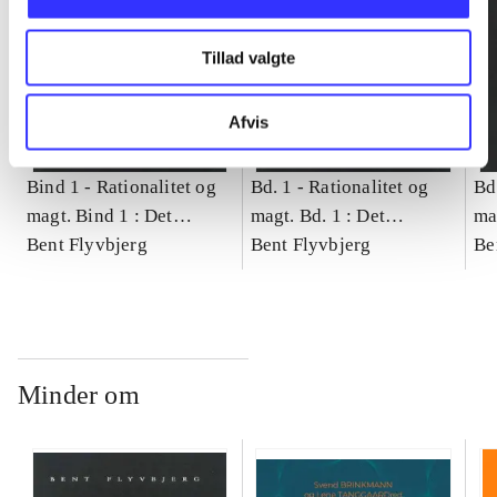
Tillad valgte
Afvis
Bind 1 -
Rationalitet og
Bd. 1 -
Rationalitet og
Bd
magt. Bind 1 : Det
magt. Bd. 1 : Det
ma
konkretes videnskab
Bent Flyvbjerg
konkretes videnskab
Bent Flyvbjerg
ko
Be
Minder om