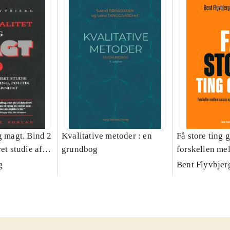
g magt. Bind 2
Kvalitative metoder : en
Få store ting g
et studie af
grundbog
forskellen me
olitik og
fiasko i alle s
g
Bent Flyvbjer