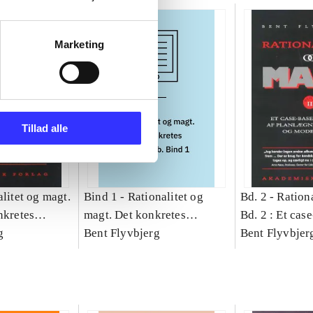
Marketing
Tillad alle
litet og magt.
Bind 1 -
Rationalitet og
Bd. 2 -
Rationa
nkretes
magt. Det konkretes
Bd. 2 : Et cas
g
videnskab. Bind 1
Bent Flyvbjerg
studie af plan
Bent Flyvbjer
politik og mod