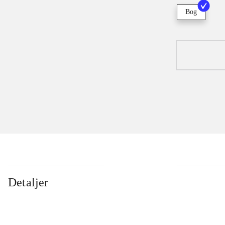
Bog
Detaljer
...
...
...