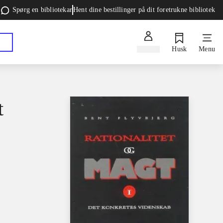
Spørg en bibliotekar
Hent dine bestillinger på dit foretrukne bibliotek
Log ind
Husk
Menu
t