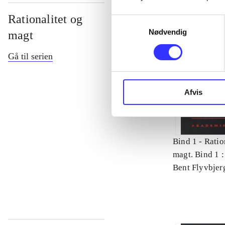
Rationalitet og
Samtykkevalg
Nødvendig
magt
Gå til serien
Afvis
Bind 1 -
Ratio
magt. Bind 1 :
videnskab
Bent Flyvbjer