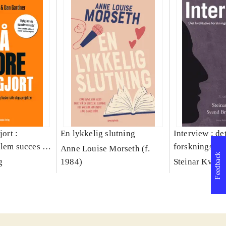
jort :
En lykkelig slutning
Interview : de
llem succes og
forskningsint
Anne Louise Morseth (f.
Feedback
lags projekter
håndværk
g
1984)
Steinar Kvale