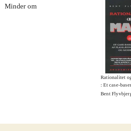
Minder om
Rationalitet o
: Et case-baser
planlægning, p
Bent Flyvbjer
modernitet