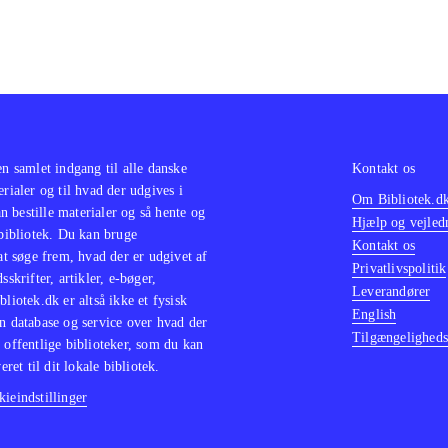
en samlet indgang til alle danske
Kontakt os
erialer og til hvad der udgives i
Om Bibliotek.d
 bestille materialer og så hente og
Hjælp og vejled
 bibliotek. Du kan bruge
Kontakt os
 at søge frem, hvad der er udgivet af
Privatlivspolitik
sskrifter, artikler, e-bøger,
Leverandører
bliotek.dk er altså ikke et fysisk
English
n database og service over hvad der
Tilgængeligheds
 offentlige biblioteker, som du kan
eret til dit lokale bibliotek.
ieindstillinger