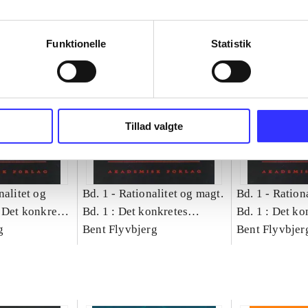
Funktionelle
Statistik
Tillad valgte
nalitet og
Bd. 1 -
Rationalitet og magt.
Bd. 1 -
Rationa
 Det konkretes
Bd. 1 : Det konkretes
Bd. 1 : Det ko
g
videnskab
Bent Flyvbjerg
videnskab
Bent Flyvbjer