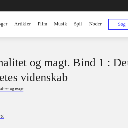
øger
Artikler
Film
Musik
Spil
Noder
Søg
nalitet og magt. Bind 1 : De
etes videnskab
alitet og magt
rg