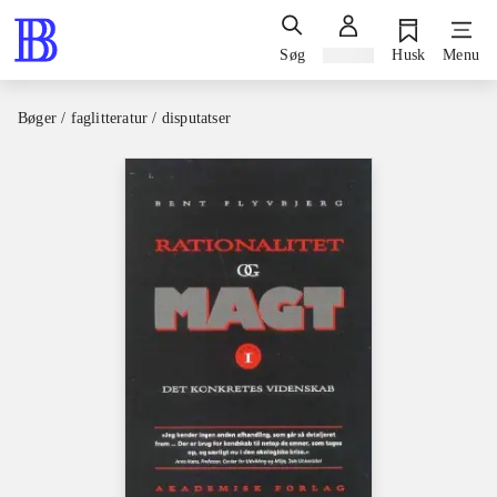
Søg
Log ind
Husk
Menu
Bøger / faglitteratur / disputatser