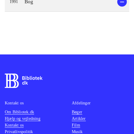
Bog
1991
Kontakt os
Afdelinger
Om Bibliotek.dk
Bøger
Hjælp og vejledning
Artikler
Kontakt os
Film
Privatlivspolitik
Musik