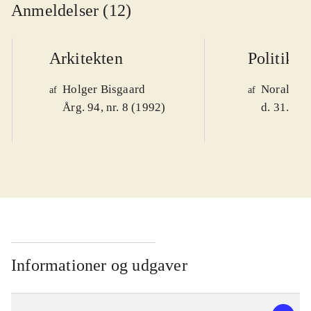
Anmeldelser (12)
Arkitekten
Politiken
Holger Bisgaard
Noralv V
af
af
Årg. 94, nr. 8 (1992)
d. 31. okt
Informationer og udgaver