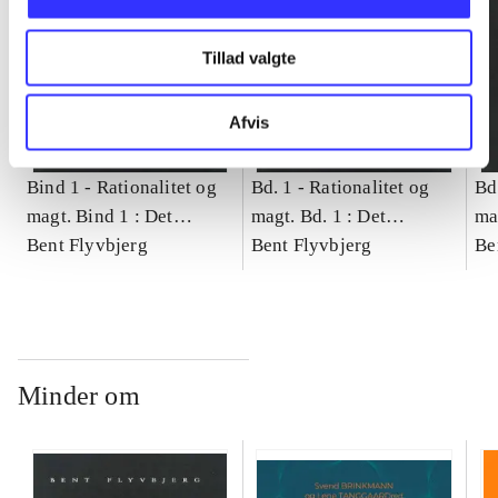
Tillad valgte
Afvis
Bind 1 -
Rationalitet og
Bd. 1 -
Rationalitet og
Bd
magt. Bind 1 : Det
magt. Bd. 1 : Det
ma
konkretes videnskab
Bent Flyvbjerg
konkretes videnskab
Bent Flyvbjerg
ko
Be
Minder om