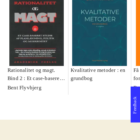
Rationalitet og magt.
Kvalitative metoder : en
Få 
Bind 2 : Et case-baseret
grundbog
fo
studie af planlægning,
og 
Bent Flyvbjerg
Be
politik og modernitet
pr
Feedback