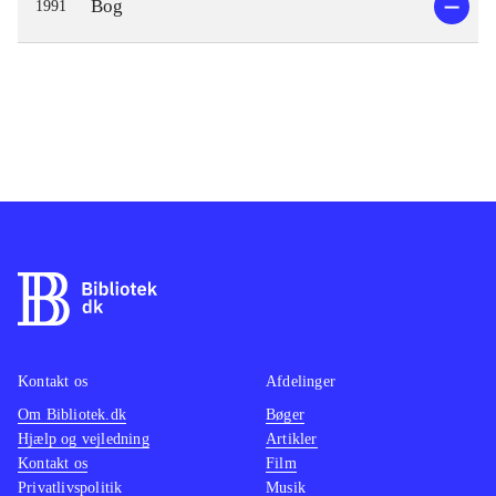
Bog
1991
Kontakt os
Afdelinger
Om Bibliotek.dk
Bøger
Hjælp og vejledning
Artikler
Kontakt os
Film
Privatlivspolitik
Musik