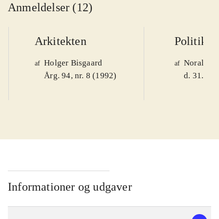
Anmeldelser (12)
Arkitekten
Politiken
Holger Bisgaard
Noralv V
af
af
Årg. 94, nr. 8 (1992)
d. 31. okt
Informationer og udgaver