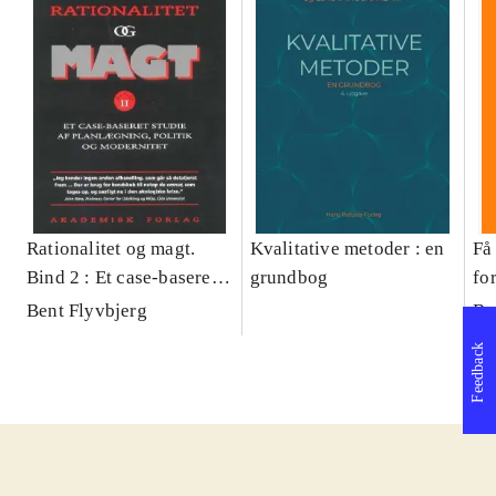
Rationalitet og magt.
Kvalitative metoder : en
Få 
Bind 2 : Et case-baseret
grundbog
fo
studie af planlægning,
og 
Bent Flyvbjerg
Be
politik og modernitet
pr
Feedback