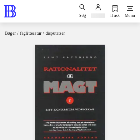
Søg
Log ind
Husk
Menu
Bøger / faglitteratur / disputatser