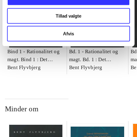
Tillad valgte
Afvis
Bind 1 -
Rationalitet og
Bd. 1 -
Rationalitet og
Bd
magt. Bind 1 : Det
magt. Bd. 1 : Det
ma
konkretes videnskab
Bent Flyvbjerg
konkretes videnskab
Bent Flyvbjerg
ko
Be
Minder om