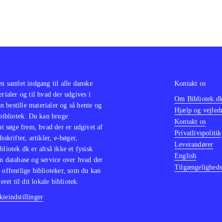
en samlet indgang til alle danske
Kontakt os
erialer og til hvad der udgives i
Om Bibliotek.d
 bestille materialer og så hente og
Hjælp og vejled
 bibliotek. Du kan bruge
Kontakt os
 at søge frem, hvad der er udgivet af
Privatlivspolitik
sskrifter, artikler, e-bøger,
Leverandører
bliotek.dk er altså ikke et fysisk
English
n database og service over hvad der
Tilgængeligheds
 offentlige biblioteker, som du kan
eret til dit lokale bibliotek.
ieindstillinger