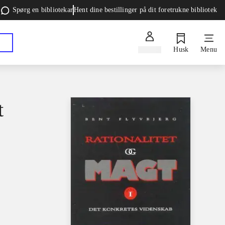
Spørg en bibliotekar
Hent dine bestillinger på dit foretrukne bibliotek
Log ind
Husk
Menu
t