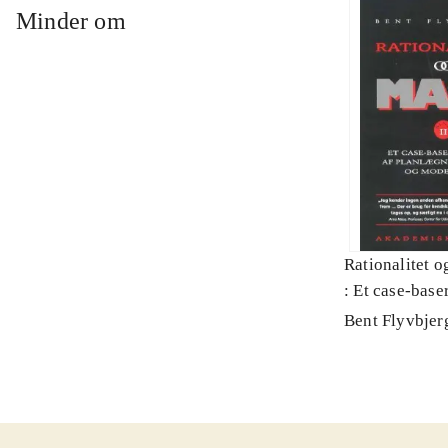
Minder om
Rationalitet o
: Et case-baser
planlægning, p
Bent Flyvbjer
modernitet