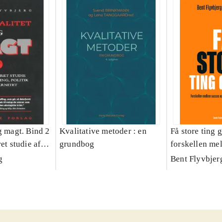
g magt. Bind 2
Kvalitative metoder : en
Få store ting g
et studie af
grundbog
forskellen me
olitik og
fiasko i alle s
g
Bent Flyvbjer