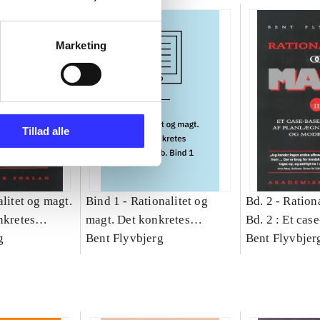
Marketing
Tillad alle
litet og magt.
Bind 1 -
Rationalitet og
Bd. 2 -
Rationa
nkretes
magt. Det konkretes
Bd. 2 : Et cas
g
videnskab. Bind 1
Bent Flyvbjerg
studie af plan
Bent Flyvbjer
politik og mod