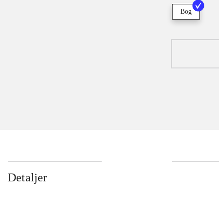
Bog
Detaljer
...
...
...