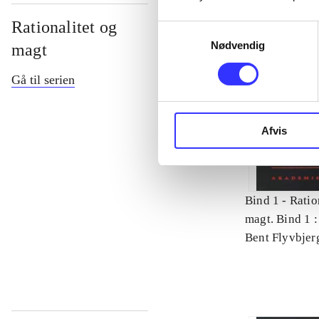
Rationalitet og
Samtykkevalg
Nødvendig
magt
Gå til serien
Afvis
Bind 1 -
Ratio
magt. Bind 1 :
videnskab
Bent Flyvbjer