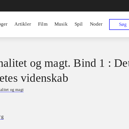
øger
Artikler
Film
Musik
Spil
Noder
Søg
nalitet og magt. Bind 1 : De
etes videnskab
alitet og magt
rg