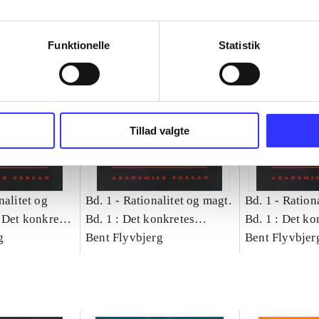
Funktionelle
Statistik
Tillad valgte
nalitet og
Bd. 1 -
Rationalitet og magt.
Bd. 1 -
Rationa
 Det konkretes
Bd. 1 : Det konkretes
Bd. 1 : Det ko
g
videnskab
Bent Flyvbjerg
videnskab
Bent Flyvbjer