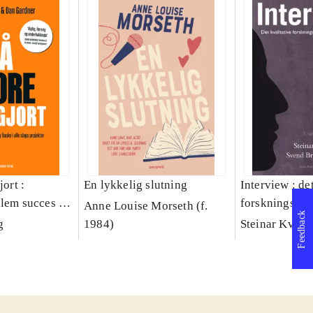
jort :
En lykkelig slutning
Interview : de
llem succes og
forskningsint
Anne Louise Morseth (f.
Feedback
lags projekter
håndværk
g
1984)
Steinar Kvale