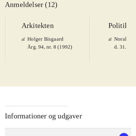
Anmeldelser (12)
Arkitekten
Politiken
Holger Bisgaard
Noralv V
af
af
Årg. 94, nr. 8 (1992)
d. 31. okt
Informationer og udgaver