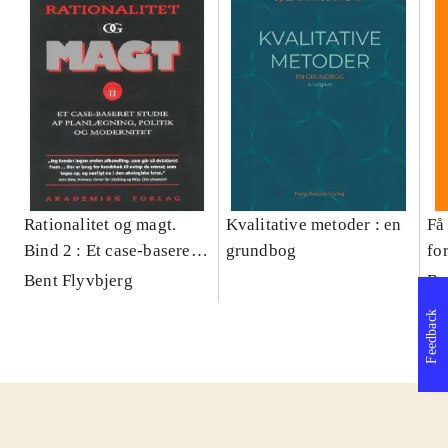
Rationalitet og magt.
Kvalitative metoder : en
Få 
Bind 2 : Et case-baseret
grundbog
fo
studie af planlægning,
og 
Bent Flyvbjerg
Be
politik og modernitet
pr
Feedback