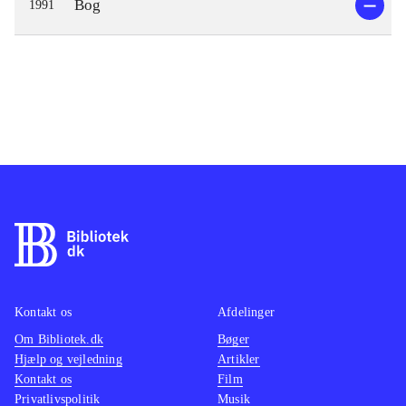
Bog
1991
Kontakt os
Afdelinger
Om Bibliotek.dk
Bøger
Hjælp og vejledning
Artikler
Kontakt os
Film
Privatlivspolitik
Musik