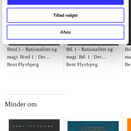
Tillad valgte
Afvis
Bind 1 -
Rationalitet og
Bd. 1 -
Rationalitet og
Bd
magt. Bind 1 : Det
magt. Bd. 1 : Det
ma
konkretes videnskab
Bent Flyvbjerg
konkretes videnskab
Bent Flyvbjerg
ko
Be
Minder om