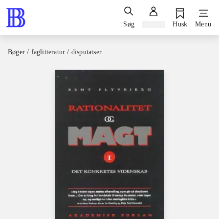
Søg
Log ind
Husk
Menu
Bøger / faglitteratur / disputatser