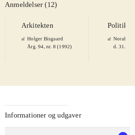
Anmeldelser (12)
Arkitekten
Politiken
Holger Bisgaard
Noralv V
af
af
Årg. 94, nr. 8 (1992)
d. 31. okt
Informationer og udgaver