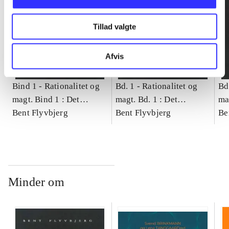
Tillad valgte
Afvis
Bind 1 -
Rationalitet og
Bd. 1 -
Rationalitet og
Bd
magt. Bind 1 : Det
magt. Bd. 1 : Det
ma
konkretes videnskab
Bent Flyvbjerg
konkretes videnskab
Bent Flyvbjerg
ko
Be
Minder om