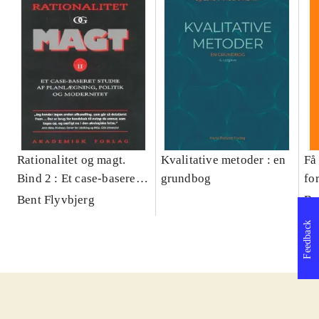
Rationalitet og magt.
Kvalitative metoder : en
Få 
Bind 2 : Et case-baseret
grundbog
fo
studie af planlægning,
og 
Bent Flyvbjerg
Be
politik og modernitet
pr
Feedback