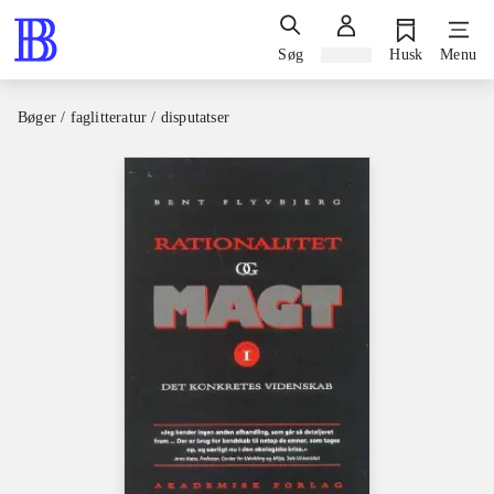
Søg
Log ind
Husk
Menu
Bøger / faglitteratur / disputatser