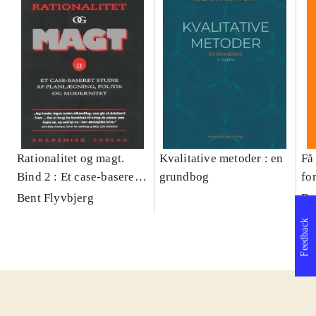
Rationalitet og magt.
Kvalitative metoder : en
Få 
Bind 2 : Et case-baseret
grundbog
fo
studie af planlægning,
og 
Bent Flyvbjerg
Be
politik og modernitet
pr
Feedback