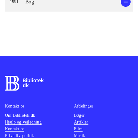
Bog
1991
Kontakt os
Afdelinger
Om Bibliotek.dk
Bøger
Hjælp og vejledning
Artikler
Kontakt os
Film
Privatlivspolitik
Musik