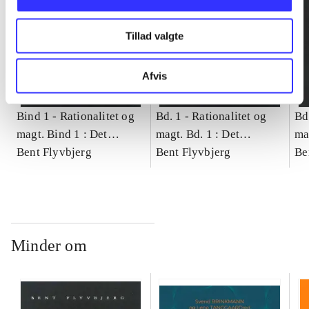
Tillad valgte
Afvis
Bind 1 -
Rationalitet og
Bd. 1 -
Rationalitet og
Bd
magt. Bind 1 : Det
magt. Bd. 1 : Det
ma
konkretes videnskab
Bent Flyvbjerg
konkretes videnskab
Bent Flyvbjerg
ko
Be
Minder om