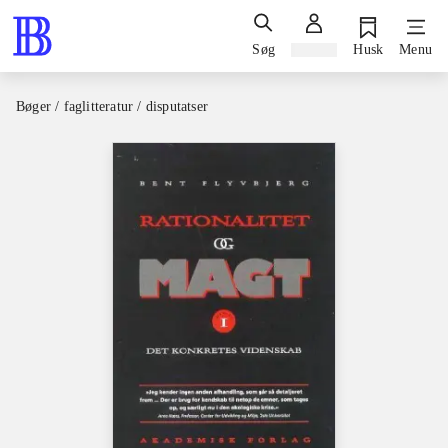
Søg
Log ind
Husk
Menu
Bøger / faglitteratur / disputatser