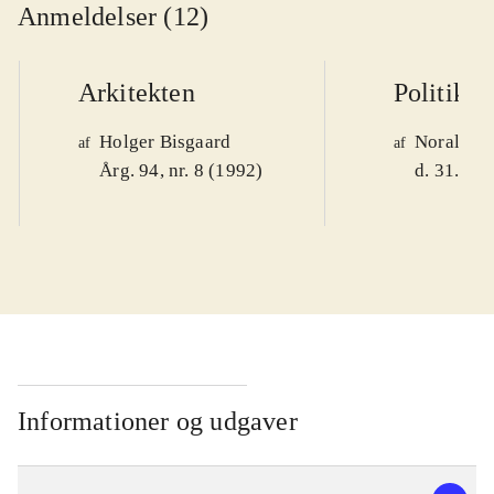
Anmeldelser (12)
Arkitekten
Politiken
Holger Bisgaard
Noralv V
af
af
Årg. 94, nr. 8 (1992)
d. 31. okt
Informationer og udgaver